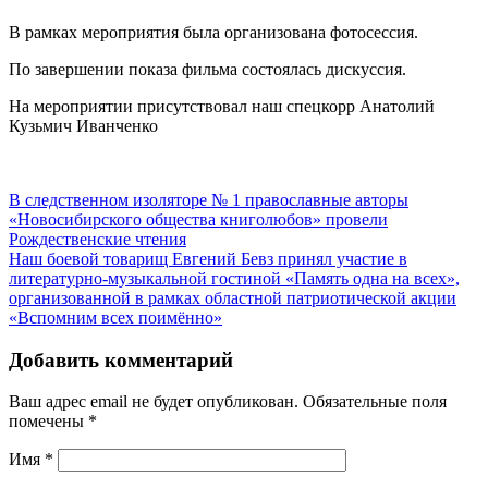
В рамках мероприятия была организована фотосессия.
По завершении показа фильма состоялась дискуссия.
На мероприятии присутствовал наш спецкорр Анатолий
Кузьмич Иванченко
В следственном изоляторе № 1 православные авторы
«Новосибирского общества книголюбов» провели
Рождественские чтения
Наш боевой товарищ Евгений Бевз принял участие в
литературно-музыкальной гостиной «Память одна на всех»,
организованной в рамках областной патриотической акции
«Вспомним всех поимённо»
Добавить комментарий
Ваш адрес email не будет опубликован.
Обязательные поля
помечены
*
Имя
*