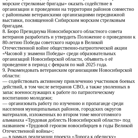
морские стрелковые бригады» оказать содействие в
организации и проведении на территории районов совместно
с районными ветеранскими организациями передвижной
выставки, посвященной Сибирским морским стрелковым
бригадам.
8. Бюро Президиума Новосибирского областного совета
ветеранов разработать и утвердить Положение о проведении к
80-летию Победы советского народа в Великой
Отечественной войне общественно-патриотической акции
«Часовой у знамени Победы» среди образовательных
организаций Новосибирской области, объявить о её
проведение в период с февраля по май 2025 года.
9. Рекомендовать ветеранским организациям Новосибирской
области:
— содействовать активному привлечению участников боевых
действий, в том числе ветеранов СВО, а также уволенных в
запас военнослужащих к работе по патриотическому
воспитанию молодежи;
— организовать работу по изучению и пропаганде среди
населения муниципальных районов, городских округов
материалов, изложенных во втором томе многотомного
альманаха «Трудовая доблесть Новосибирской области» под
названием «Трудовой героизм новосибирцев в годы Великой
Отечественной войны»;
— в рамках реализации проекта «Дорога к обелиску»