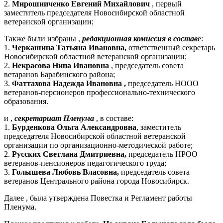
2.
Мирошниченко Евгений Михайлович
, первый
заместитель председателя Новосибирской областной
ветеранской организации;
Также были избраны ,
редакционная комиссия в состав
е:
1.
Черкашина Татьяна Ивановна,
ответственный секретарь
Новосибирской областной ветеранской организации;
2.
Некрасова Нина Ивановна
, председатель совета
ветаранов Барабинского района;
3.
Фаттахова Надежда Ивановна ,
председатель НООО
ветеранов-персионеров профессионально-технического
образования.
и ,
секретариат Пленума
, в составе:
1.
Бурденкова Ольга Александровна
, заместитель
председателя Новосибирской областной ветеранской
организации по организационно-методической работе;
2.
Русских Светлана Дмитриевна,
председатель НРОО
ветеранов-пенсионеров педагогического труда;
3.
Голышева Любовь Власовна,
председатель совета
ветеранов Центрального района города Новосибирск.
Далее , была утверждена Повестка и Регламент работы
Пленума.