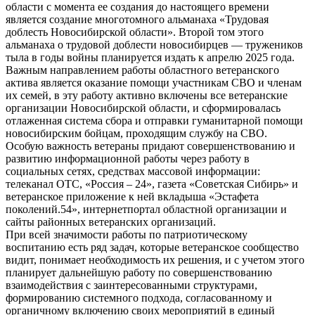
области с момента ее создания до настоящего времени
является создание многотомного альманаха «Трудовая
доблесть Новосибирской области». Второй том этого
альманаха о трудовой доблести новосибирцев — тружеников
тыла в годы войны планируется издать к апрелю 2025 года.
Важным направлением работы областного ветеранского
актива является оказание помощи участникам СВО и членам
их семей, в эту работу активно включены все ветеранские
организации Новосибирской области, и сформировалась
отлаженная система сбора и отправки гуманитарной помощи
новосибирским бойцам, проходящим службу на СВО.
Особую важность ветераны придают совершенствованию и
развитию информационной работы через работу в
социальных сетях, средствах массовой информации:
телеканал ОТС, «Россия – 24», газета «Советская Сибирь» и
ветеранское приложение к ней вкладыша «Эстафета
поколений.54», интернетпортал областной организации и
сайты районных ветеранских организаций.
При всей значимости работы по патриотическому
воспитанию есть ряд задач, которые ветеранское сообщество
видит, понимает необходимость их решения, и с учетом этого
планирует дальнейшую работу по совершенствованию
взаимодействия с заинтересованными структурами,
формированию системного подхода, согласованному и
органичному включению своих мероприятий в единый