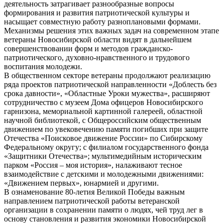
деятельность затрагивает разнообразные вопросы
формирования и развития патриотической культуры и
насыщает совместную работу разноплановыми формами.
Механизмы решения этих важных задач на современном этапе
ветераны Новосибирской области видят в дальнейшем
совершенствовании форм и методов гражданско-
патриотического, духовно-нравственного и трудового
воспитания молодежи.
В общественном секторе ветераны продолжают реализацию
ряда проектов патриотической направленности «Доблесть без
срока давности», «Областные Уроки мужества», расширяют
сотрудничество с музеем Дома офицеров Новосибирского
гарнизона, мемориальной картинной галереей, областной
научной библиотекой, с Общероссийским общественным
движением по увековечению памяти погибших при защите
Отечества «Поисковое движение России» по Сибирскому
Федеральному округу; с филиалом государственного фонда
«Защитники Отечества»; мультимедийным историческим
парком «Россия – моя история», налаживают тесное
взаимодействие с детскими и молодежными движениями:
«Движением первых», юнармией и другими.
В ознаменование 80-летия Великой Победы важным
направлением патриотической работы ветеранской
организации в сохранении памяти о людях, чей труд лег в
основу становления и развития экономики Новосибирской