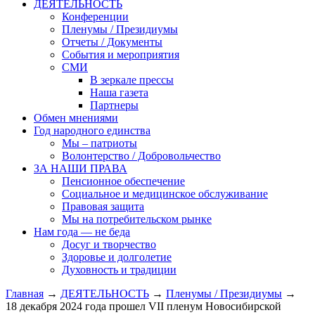
ДЕЯТЕЛЬНОСТЬ
Конференции
Пленумы / Президиумы
Отчеты / Документы
События и мероприятия
СМИ
В зеркале прессы
Наша газета
Партнеры
Обмен мнениями
Год народного единства
Мы – патриоты
Волонтерство / Добровольчество
ЗА НАШИ ПРАВА
Пенсионное обеспечение
Социальное и медицинское обслуживание
Правовая защита
Мы на потребительском рынке
Нам года — не беда
Досуг и творчество
Здоровье и долголетие
Духовность и традиции
Главная
→
ДЕЯТЕЛЬНОСТЬ
→
Пленумы / Президиумы
→
18 декабря 2024 года прошел VII пленум Новосибирской