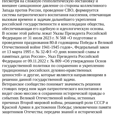
Несмотря на сложную геополитическую обстановку и
внешнее санкционное давление со стороны коллективного
Запада против России, проведение СВО, формируется
система патриотического воспитания населения, отвечающая
вызовам времени и задачам дальнейшего укрепления
российской государственности и консолидации общества,
обеспечивающая его идейную и идеологическую основы.
В основе этой работы лежат Указы Президента Российской
Федерации от 31 июля 2023 г. N 568 «О подготовке и
проведении празднования 80-й годовщины Победы в Великой
Отечественной войне 1941-1945 годов», Федеральный закон
от 13 марта 1995 г. № 32-ФЗ «О днях воинской славы и
памятных датах России», Указ Президента Российской
Федерации от 09.11.2022 г. № 809 «Об утверждении Основ
государственной политики по сохранению и укреплению
традиционных российских духовно-нравственных
ценностей» и другие, которые являются направляющими в
решении данной государственной задачи.
Ветеранское сообщество понимает значимость решения
стоящих перед ним задач патриотического воспитания и
видит свою миссию в сохранении исторической правды о
событиях Великой Отечественной войны, истинных
причинах Второй мировой войны, решающей роли СССР и
Красной Армии в достижении Победы; увековечении памяти
защитников Отечества; передачи знаний и исторической