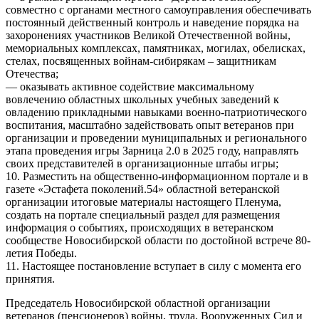
совместно с органами местного самоуправления обеспечивать
постоянный действенный контроль и наведение порядка на
захоронениях участников Великой Отечественной войны,
мемориальных комплексах, памятниках, могилах, обелисках,
стелах, посвященных войнам-сибирякам – защитникам
Отечества;
— оказывать активное содействие максимальному
вовлечению областных школьных учебных заведений к
овладению прикладными навыками военно-патриотического
воспитания, масштабно задействовать опыт ветеранов при
организации и проведении муниципальных и регионального
этапа проведения игры Зарница 2.0 в 2025 году, направлять
своих представителей в организационные штабы игры;
10. Разместить на общественно-информационном портале и в
газете «Эстафета поколений.54» областной ветеранской
организации итоговые материалы настоящего Пленума,
создать на портале специальный раздел для размещения
информация о событиях, происходящих в ветеранском
сообществе Новосибирской области по достойной встрече 80-
летия Победы.
11. Настоящее постановление вступает в силу с момента его
принятия.
Председатель Новосибирской областной организации
ветеранов (пенсионеров) войны, труда, Вооруженных Сил и