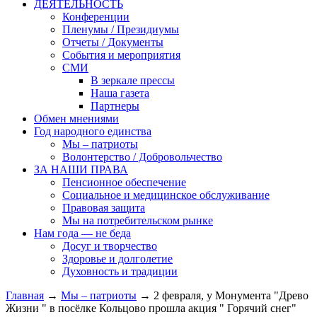
ДЕЯТЕЛЬНОСТЬ
Конференции
Пленумы / Президиумы
Отчеты / Документы
События и мероприятия
СМИ
В зеркале прессы
Наша газета
Партнеры
Обмен мнениями
Год народного единства
Мы – патриоты
Волонтерство / Добровольчество
ЗА НАШИ ПРАВА
Пенсионное обеспечение
Социальное и медицинское обслуживание
Правовая защита
Мы на потребительском рынке
Нам года — не беда
Досуг и творчество
Здоровье и долголетие
Духовность и традиции
Главная
→
Мы – патриоты
→ 2 февраля, у Монумента "Древо
Жизни " в посёлке Кольцово прошла акция " Горячий снег"