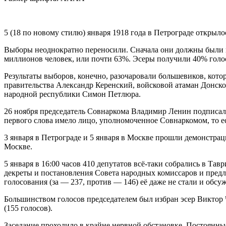
5 (18 по новому стилю) января 1918 года в Петрограде открыл
Выборы неоднократно переносили. Сначала они должны были пр
миллионов человек, или почти 63%. Эсеры получили 40% голос
Результаты выборов, конечно, разочаровали большевиков, кот
правительства Александр Керенский, войсковой атаман Донско
народной республики Симон Петлюра.
26 ноября председатель Совнаркома Владимир Ленин подписал 
первого слова имело лицо, уполномоченное Совнаркомом, то е
3 января в Петрограде и 5 января в Москве прошли демонстра
Москве.
5 января в 16:00 часов 410 депутатов всё-таки собрались в Та
декреты и постановления Совета народных комиссаров и предл
голосования (за — 237, против — 146) её даже не стали и обсуж
Большинством голосов председателем был избран эсер Виктор
(155 голосов).
Заседание проходило в крайне нервной обстановке. Постоянные