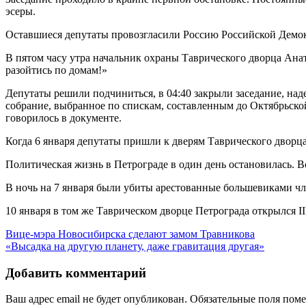
эсеры.
Оставшиеся депутаты провозгласили Россию Российской Демо
В пятом часу утра начальник охраны Таврического дворца Анат
разойтись по домам!»
Депутаты решили подчиниться, в 04:40 закрыли заседание, над
собрание, выбранное по спискам, составленным до Октябрьско
говорилось в документе.
Когда 6 января депутаты пришли к дверям Таврического дворца
Политическая жизнь в Петрограде в один день остановилась. В
В ночь на 7 января были убиты арестованные большевиками 
10 января в том же Таврическом дворце Петрограда открылся I
Вице-мэра Новосибирска сделают замом Травникова
«Высадка на другую планету, даже гравитация другая»
Добавить комментарий
Ваш адрес email не будет опубликован.
Обязательные поля пом