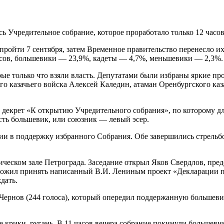
ось Учредительное собрание, которое проработало только 12 час
ойти 7 сентября, затем Временное правительство перенесло их 
ов, большевики — 23,9%, кадеты — 4,7%, меньшевики — 2,3%. П
орые только что взяли власть. Депутатами были избраны яркие
го казачьего войска Алексей Каледин, атаман Оренбургского ка
декрет «К открытию Учредительного собрания», по которому для
сть большевик, или союзник — левый эсер.
ции в поддержку избранного Собрания. Обе завершились стрельб
врическом зале Петрограда. Заседание открыл Яков Свердлов, пр
ожил принять написанный В.И. Лениным проект «Декларации пра
дать.
 Чернов (244 голоса), который опередил поддержанную больше
 крики, ругань. В 11 часов вечера собрание покинули большевик