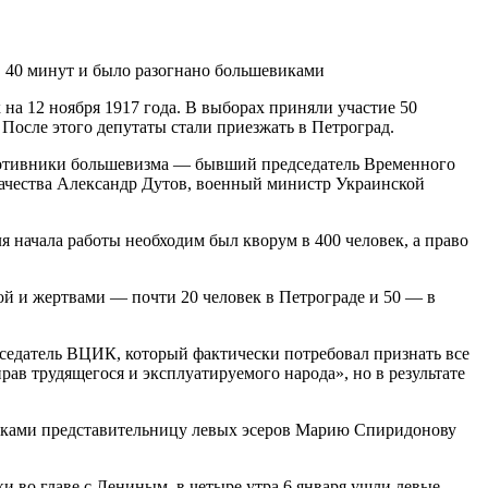
ов 40 минут и было разогнано большевиками
на 12 ноября 1917 года. В выборах приняли участие 50
осле этого депутаты стали приезжать в Петроград.
 противники большевизма — бывший председатель Временного
зачества Александр Дутов, военный министр Украинской
 начала работы необходим был кворум в 400 человек, а право
ой и жертвами — почти 20 человек в Петрограде и 50 — в
едседатель ВЦИК, который фактически потребовал признать все
в трудящегося и эксплуатируемого народа», но в результате
виками представительницу левых эсеров Марию Спиридонову
и во главе с Лениным, в четыре утра 6 января ушли левые