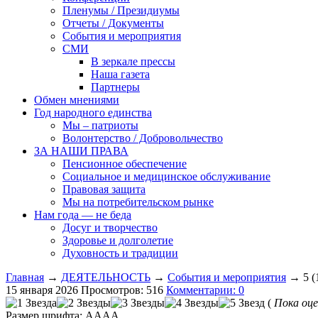
Пленумы / Президиумы
Отчеты / Документы
События и мероприятия
СМИ
В зеркале прессы
Наша газета
Партнеры
Обмен мнениями
Год народного единства
Мы – патриоты
Волонтерство / Добровольчество
ЗА НАШИ ПРАВА
Пенсионное обеспечение
Социальное и медицинское обслуживание
Правовая защита
Мы на потребительском рынке
Нам года — не беда
Досуг и творчество
Здоровье и долголетие
Духовность и традиции
Главная
→
ДЕЯТЕЛЬНОСТЬ
→
События и мероприятия
→ 5 (1
15 января 2026
Просмотров: 516
Комментарии: 0
(
Пока оце
Размер шрифта:
A
A
A
A