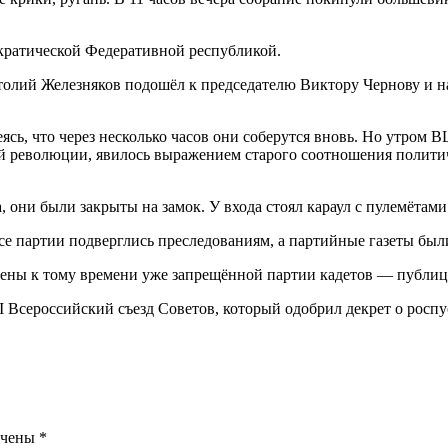
кратической Федеративной республикой.
олий Железняков подошёл к председателю Виктору Чернову и на 
еясь, что через несколько часов они соберутся вновь. Но утром
й революции, явилось выражением старого соотношения политиче
, они были закрыты на замок. У входа стоял караул с пулемётам
се партии подверглись преследованиям, а партийные газеты был
члены к тому времени уже запрещённой партии кадетов — публ
II Всероссийский съезд Советов, который одобрил декрет о росп
ечены
*