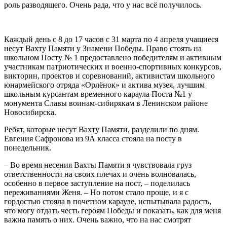
роль разводящего. Очень рада, что у нас всё получилось.
Каждый день с 8 до 17 часов с 31 марта по 4 апреля учащиеся
несут Вахту Памяти у Знамени Победы. Право стоять на
школьном Посту № 1 предоставлено победителям и активным
участникам патриотических и военно-спортивных конкурсов,
викторин, проектов и соревнований, активистам школьного
юнармейского отряда «Орлёнок» и актива музея, лучшим
школьным курсантам временного караула Поста №1 у
монумента Славы воинам-сибирякам в Ленинском районе
Новосибирска.
Ребят, которые несут Вахту Памяти, разделили по дням.
Евгения Сафронова из 9А класса стояла на посту в
понедельник.
– Во время несения Вахты Памяти я чувствовала груз
ответственности на своих плечах и очень волновалась,
особенно в первое заступление на пост, – поделилась
переживаниями Женя. – Но потом стало проще, и я с
гордостью стояла в почетном карауле, испытывала радость,
что могу отдать честь героям Победы и показать, как для меня
важна память о них. Очень важно, что на нас смотрят