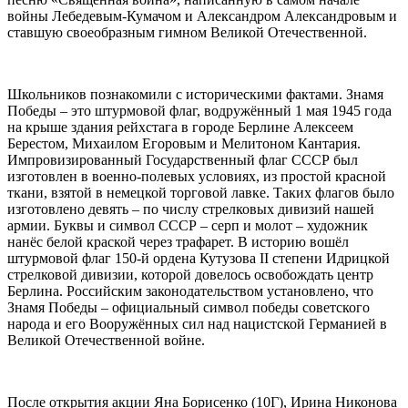
войны Лебедевым-Кумачом и Александром Александровым и
ставшую своеобразным гимном Великой Отечественной.
Школьников познакомили с историческими фактами. Знамя
Победы – это штурмовой флаг, водружённый 1 мая 1945 года
на крыше здания рейхстага в городе Берлине Алексеем
Берестом, Михаилом Егоровым и Мелитоном Кантария.
Импровизированный Государственный флаг СССР был
изготовлен в военно-полевых условиях, из простой красной
ткани, взятой в немецкой торговой лавке. Таких флагов было
изготовлено девять – по числу стрелковых дивизий нашей
армии. Буквы и символ СССР – серп и молот – художник
нанёс белой краской через трафарет. В историю вошёл
штурмовой флаг 150-й ордена Кутузова II степени Идрицкой
стрелковой дивизии, которой довелось освобождать центр
Берлина. Российским законодательством установлено, что
Знамя Победы – официальный символ победы советского
народа и его Вооружённых сил над нацистской Германией в
Великой Отечественной войне.
После открытия акции Яна Борисенко (10Г), Ирина Никонова