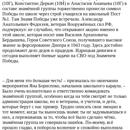
(10Г), Константин Деркач (10И) и Анастасия Ананьева (10Г) в
составе знамённой группы торжественно пронесли символ
Победы по школе через строй учащихся на школьный Пост
№1. Там Знамя Победы уже встречали. Александр
Анатольевич Федосеев, ветеран Вооружённых сил РФ,
подчеркнул: не случайно, что открывают акцию именно в
этой школе, которая носит имя Василия Архиповича
Бердышева, Героя Советского Союза, получившего высокое
звание за форсирование Днепра в 1943 году. Здесь достойно
продолжают дело дедов и прадедов. Идрицкая дивизия и
сегодня выполняет боевые задачи на СВО под Знаменем
Победы.
– Для меня это большая честь! – призналась по окончании
мероприятия Яна Борисенко, начальник школьного караула. –
Было очень волнительно и ответственно командовать
знамённой группой, особенно когда на тебя смотрят не только
администрация школы, но и ветераны, и учителя, и дети,
которые берут с нас пример. Трудно описать свои эмоции в
тот момент, когда ты выносишь знамя: ты не задумываешься о
них, а переживаешь за то, чтобы всё было сделано чётко,
знамённая группа не совершила ошибок. По-моему, всё
прошло гладко, я поборола волнение и спокойно выполняла