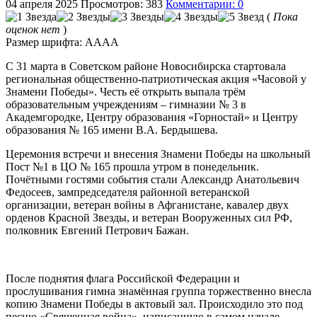
04 апреля 2025
Просмотров: 383
Комментарии: 0
(
Пока
оценок нет
)
Размер шрифта:
A
A
A
A
С 31 марта в Советском районе Новосибирска стартовала
региональная общественно-патриотическая акция «Часовой у
Знамени Победы». Честь её открыть выпала трём
образовательным учреждениям – гимназии № 3 в
Академгородке, Центру образования «Горностай» и Центру
образования № 165 имени В.А. Бердышева.
Церемония встречи и внесения Знамени Победы на школьный
Пост №1 в ЦО № 165 прошла утром в понедельник.
Почётными гостями события стали Александр Анатольевич
Федосеев, зампредседателя районной ветеранской
организации, ветеран войны в Афганистане, кавалер двух
орденов Красной Звезды, и ветеран Вооруженных сил РФ,
полковник Евгений Петрович Бажан.
После поднятия флага Российской Федерации и
прослушивания гимна знамённая группа торжественно внесла
копию Знамени Победы в актовый зал. Происходило это под
песню «Священная война», написанную в самом начале