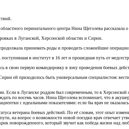
ствий.
областного перинатального центра Нина Щеголева рассказала о
ировках в Луганской, Херсонской областях и Сирии.
продолжала принимать роды и проводить сложнейшие операции, д
поступившая в институт в 16 лет и прошедшая путь от медсест
сь в свою первую командировку в зону проведения боевых дейс
и Сирии ей приходилось быть универсальным специалистом: вест
и. Если в Луганске роддом был современным, то в Херсонской о
ждать по восемь часов. Нина Щеголева вспоминает, что в акуше
циентки с идеальными показателями: если бы врач не оказалась 
туса ветерана боевых действий. По её словам, этот опыт измени
пути, на вопрос о возможности новой поездки врач отвечает ут
крик новорожденного, который звучит как победа жизни над лю