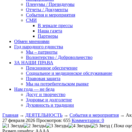
Пленумы / Президиумы
Отчеты / Документы
События и мероприятия
СМИ
В зеркале прессы
Наша газета
Партнеры
Обмен мнениями
Год народного единства
Мы – патриоты
Волонтерство / Добровольчество
ЗА НАШИ ПРАВА
Пенсионное обеспечение
Социальное и медицинское обслуживание
Правовая защита
Мы на потребительском рынке
Нам года — не беда
Досуг и творчество
Здоровье и долголетие
Духовность и традиции
Главная
→
ДЕЯТЕЛЬНОСТЬ
→
События и мероприятия
→ Аку
27 февраля 2026
Просмотров: 655
Комментарии: 0
(
Пока оце
Размер шрифта:
A
A
A
A