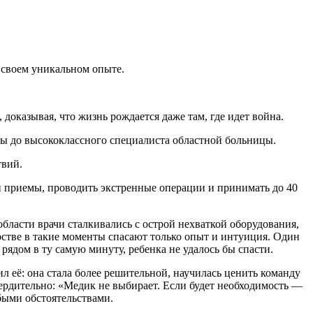
 своем уникальном опыте.
оказывая, что жизнь рождается даже там, где идет война.
ры до высококлассного специалиста областной больницы.
твий.
и приемы, проводить экстренные операции и принимать до 40
бласти врачи сталкивались с острой нехваткой оборудования,
рстве в такие моменты спасают только опыт и интуиция. Один
рядом в ту самую минуту, ребенка не удалось бы спасти.
л её: она стала более решительной, научилась ценить команду
вердительно: «Медик не выбирает. Если будет необходимость —
быми обстоятельствами.