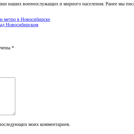
изни наших военнослужащих и мирного населения. Ранее мы пис
и метро в Новосибирске
 над Новосибирском
ечены
*
ля последующих моих комментариев.