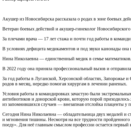
Акушер из Новосибирска рассказала о родах в зоне боевых дей
Ветеран боевых действий и акушер-гинеколог Новосибирского 
За плечами врача — 17 лет стажа и почти год работы в команд
В условиях дефицита медикаментов и под звуки канонады она 
Нина Николаевна — единственный медик в семье математиков, 
В 2022 году она приняла профессиональный вызов и отправила
За год работы в Луганской, Херсонской областях, Запорожье 
родов в месяц, нередко помогая хирургам в лечении раненых.
Условия работы в командировках зачастую были экстремальным
антибиотиков и донорской крови, которую порой приходилось 
из запомнившихся случаев — внезапная отслойка плаценты у па
Сегодня Нина Николаевна — обладательница двух медалей и ста
и мгновения тишины. Несмотря на все трудности пройденного 
поеду». Для неё главным смыслом профессии остается первый 