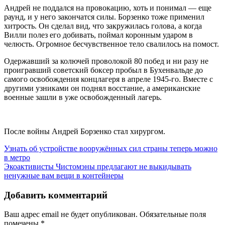
Андрей не поддался на провокацию, хоть и понимал — еще
раунд, и у него закончатся силы. Борзенко тоже применил
хитрость. Он сделал вид, что закружилась голова, а когда
Вилли полез его добивать, поймал коронным ударом в
челюсть. Огромное бесчувственное тело свалилось на помост.
Одержавший за колючей проволокой 80 побед и ни разу не
проигравший советский боксер пробыл в Бухенвальде до
самого освобождения концлагеря в апреле 1945-го. Вместе с
другими узниками он поднял восстание, а американские
военные зашли в уже освобожденный лагерь.
После войны Андрей Борзенко стал хирургом.
Узнать об устройстве вооружённых сил страны теперь можно
в метро
Экоактивисты Чистомэны предлагают не выкидывать
ненужные вам вещи в контейнеры
Добавить комментарий
Ваш адрес email не будет опубликован.
Обязательные поля
помечены
*