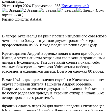
концлагеря...
28 сентября 2024
Просмотров: 365
Комментарии: 0
(
Пока
оценок нет
)
Размер шрифта:
A
A
A
A
В лагере Бухенвальд на ринг против изнуренного советского
чемпиона по боксу выпустили двухметрового боксера-
профессионала из SS. Исход поединка решил один удар…
Красноармеец Андрей Борзенко попал в плен при обороне
Киева, а затем нацисты отправили его в концентрационный
лагерь в Бухенвальде. Там советский солдат показал себя
умелым боксером — чемпион Узбекистана побеждал
эсэсовцев и охранников лагеря. Всего он одержал 80 побед.
В мае 1941 г. для прохождения службы в Киевском военном
округе призвали жителя Ташкента Андрея Борзенко.
Спортсмен, комсомолец и двукратный чемпион Узбекистана
по боксу радовался приезду в Украину, откуда в начале 30-х
депортировали его родителей.
Франция сдалась через 24 дня после нападения гитлеровцев,
Югославия — через 11 дней, а Дания продержалась 6 часов.