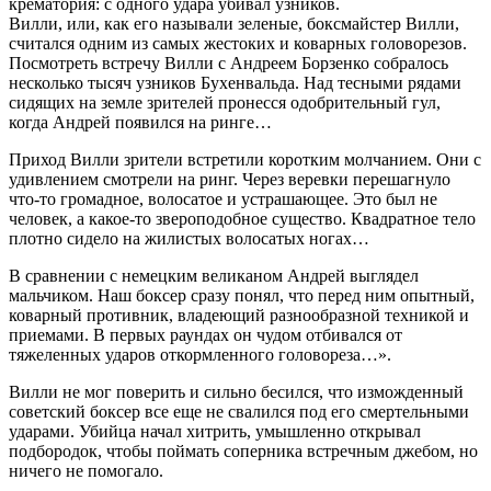
крематория: с одного удара убивал узников.
Вилли, или, как его называли зеленые, боксмайстер Вилли,
считался одним из самых жестоких и коварных головорезов.
Посмотреть встречу Вилли с Андреем Борзенко собралось
несколько тысяч узников Бухенвальда. Над тесными рядами
сидящих на земле зрителей пронесся одобрительный гул,
когда Андрей появился на ринге…
Приход Вилли зрители встретили коротким молчанием. Они с
удивлением смотрели на ринг. Через веревки перешагнуло
что-то громадное, волосатое и устрашающее. Это был не
человек, а какое-то звероподобное существо. Квадратное тело
плотно сидело на жилистых волосатых ногах…
В сравнении с немецким великаном Андрей выглядел
мальчиком. Наш боксер сразу понял, что перед ним опытный,
коварный противник, владеющий разнообразной техникой и
приемами. В первых раундах он чудом отбивался от
тяжеленных ударов откормленного головореза…».
Вилли не мог поверить и сильно бесился, что изможденный
советский боксер все еще не свалился под его смертельными
ударами. Убийца начал хитрить, умышленно открывал
подбородок, чтобы поймать соперника встречным джебом, но
ничего не помогало.