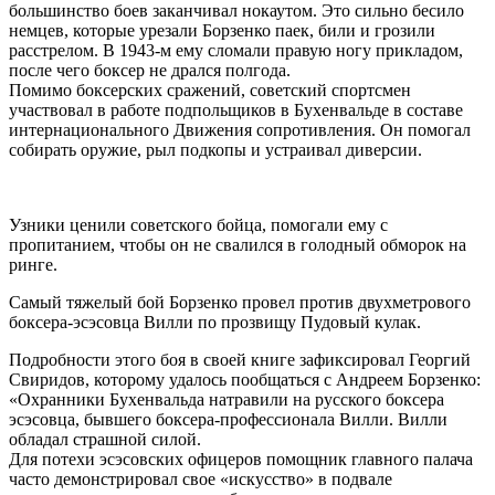
большинство боев заканчивал нокаутом. Это сильно бесило
немцев, которые урезали Борзенко паек, били и грозили
расстрелом. В 1943-м ему сломали правую ногу прикладом,
после чего боксер не дрался полгода.
Помимо боксерских сражений, советский спортсмен
участвовал в работе подпольщиков в Бухенвальде в составе
интернационального Движения сопротивления. Он помогал
собирать оружие, рыл подкопы и устраивал диверсии.
Узники ценили советского бойца, помогали ему с
пропитанием, чтобы он не свалился в голодный обморок на
ринге.
Самый тяжелый бой Борзенко провел против двухметрового
боксера-эсэсовца Вилли по прозвищу Пудовый кулак.
Подробности этого боя в своей книге зафиксировал Георгий
Свиридов, которому удалось пообщаться с Андреем Борзенко:
«Охранники Бухенвальда натравили на русского боксера
эсэсовца, бывшего боксера-профессионала Вилли. Вилли
обладал страшной силой.
Для потехи эсэсовских офицеров помощник главного палача
часто демонстрировал свое «искусство» в подвале