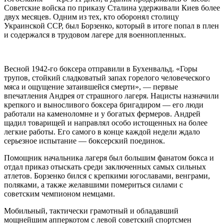
Советские войска по приказу Сталина удерживали Киев более
двух месяцев. Одним из тех, кто оборонял столицу
Украинской ССР, был Борзенко, который в итоге попал в плен
и содержался в трудовом лагере для военнопленных.
Весной 1942-го боксера отправили в Бухенвальд. «Горы
трупов, стойкий сладковатый запах горелого человеческого
мяса и ощущение затаившейся смерти», — первые
впечатления Андрея от страшного лагеря. Нацисты назначили
крепкого и выносливого боксера бригадиром — его люди
работали на каменоломне и у богатых фермеров. Андрей
щадил товарищей и направлял особо истощенных на более
легкие работы. Его самого в конце каждой недели ждало
серьезное испытание — боксерский поединок.
Помощник начальника лагеря был большим фанатом бокса и
отдал приказ отыскать среди заключенных самых сильных
атлетов. Борзенко бился с крепкими югославами, венграми,
поляками, а также желавшими помериться силами с
советским чемпионом немцами.
Мобильный, тактически грамотный и обладавший
мощнейшим апперкотом с левой советский спортсмен