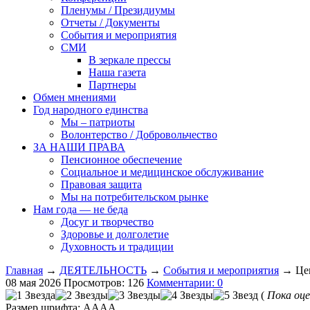
Пленумы / Президиумы
Отчеты / Документы
События и мероприятия
СМИ
В зеркале прессы
Наша газета
Партнеры
Обмен мнениями
Год народного единства
Мы – патриоты
Волонтерство / Добровольчество
ЗА НАШИ ПРАВА
Пенсионное обеспечение
Социальное и медицинское обслуживание
Правовая защита
Мы на потребительском рынке
Нам года — не беда
Досуг и творчество
Здоровье и долголетие
Духовность и традиции
Главная
→
ДЕЯТЕЛЬНОСТЬ
→
События и мероприятия
→ Цен
08 мая 2026
Просмотров: 126
Комментарии: 0
(
Пока оце
Размер шрифта:
A
A
A
A