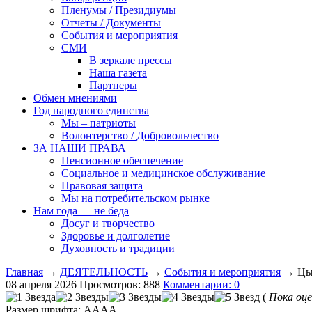
Пленумы / Президиумы
Отчеты / Документы
События и мероприятия
СМИ
В зеркале прессы
Наша газета
Партнеры
Обмен мнениями
Год народного единства
Мы – патриоты
Волонтерство / Добровольчество
ЗА НАШИ ПРАВА
Пенсионное обеспечение
Социальное и медицинское обслуживание
Правовая защита
Мы на потребительском рынке
Нам года — не беда
Досуг и творчество
Здоровье и долголетие
Духовность и традиции
Главная
→
ДЕЯТЕЛЬНОСТЬ
→
События и мероприятия
→ Цыг
08 апреля 2026
Просмотров: 888
Комментарии: 0
(
Пока оце
Размер шрифта:
A
A
A
A