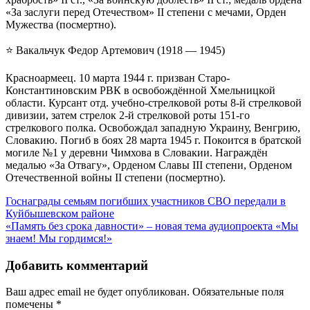
«За заслуги перед Отечеством» II степени с мечами, Орден
Мужества (посмертно).
⭐️ Вакальчук Федор Артемович (1918 — 1945)
Красноармеец. 10 марта 1944 г. призван Старо-
Константиновским РВК в освобождённой Хмельницкой
области. Курсант отд. учебно-стрелковой роты 8-й стрелковой
дивизии, затем стрелок 2-й стрелковой роты 151-го
стрелкового полка. Освобождал западную Украину, Венгрию,
Словакию. Погиб в боях 28 марта 1945 г. Покоится в братской
могиле №1 у деревни Чимхова в Словакии. Награждён
медалью «За Отвагу», Орденом Славы III степени, Орденом
Отечественной войны II степени (посмертно).
Госнаграды семьям погибших участников СВО передали в
Куйбышевском районе
«Память без срока давности» – новая тема аудиопроекта «Мы
знаем! Мы гордимся!»
Добавить комментарий
Ваш адрес email не будет опубликован.
Обязательные поля
помечены
*