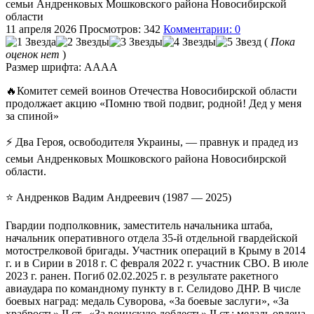
семьи Андренковых Мошковского района Новосибирской
области
11 апреля 2026
Просмотров: 342
Комментарии: 0
(
Пока
оценок нет
)
Размер шрифта:
A
A
A
A
🔥Комитет семей воинов Отечества Новосибирской области
продолжает акцию «Помню твой подвиг, родной! Дед у меня
за спиной»
⚡️ Два Героя, освободителя Украины, — правнук и прадед из
семьи Андренковых Мошковского района Новосибирской
области.
⭐️ Андренков Вадим Андреевич (1987 — 2025)
Гвардии подполковник, заместитель начальника штаба,
начальник оперативного отдела 35-й отдельной гвардейской
мотострелковой бригады. Участник операций в Крыму в 2014
г. и в Сирии в 2018 г. С февраля 2022 г. участник СВО. В июле
2023 г. ранен. Погиб 02.02.2025 г. в результате ракетного
авиаудара по командному пункту в г. Селидово ДНР. В числе
боевых наград: медаль Суворова, «За боевые заслуги», «За
храбрость» II ст., «За воинскую доблесть» II ст.; медаль ордена