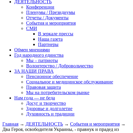
ДЕЯТЕЛЬНОСТЬ
Конференции
Пленумы / Президиумы
Отчеты / Документы
События и мероприятия
СМИ
В зеркале прессы
Наша газета
Партнеры
Обмен мнениями
Год народного единства
Мы – патриоты
Волонтерство / Добровольчество
ЗА НАШИ ПРАВА
Пенсионное обеспечение
Социальное и медицинское обслуживание
Правовая защита
Мы на потребительском рынке
Нам года — не беда
Досуг и творчество
Здоровье и долголетие
Духовность и традиции
Главная
→
ДЕЯТЕЛЬНОСТЬ
→
События и мероприятия
→
Два Героя, освободителя Украины, - правнук и прадед из