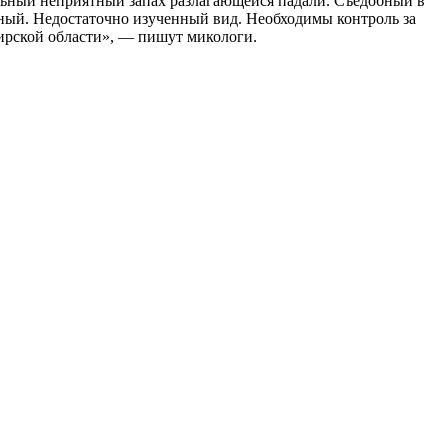
сильный неприятный запах разлагающейся падали. Съедобный в
тный. Недостаточно изученный вид. Необходимы контроль за
бирской области», — пишут микологи.