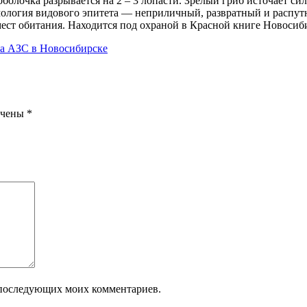
 оболочка разрывается на 2 – 3 лопасти. Зрелый гриб источает 
имология видового эпитета — неприличный, развратный и распу
мест обитания. Находится под охраной в Красной книге Новоси
а АЗС в Новосибирске
ечены
*
ля последующих моих комментариев.