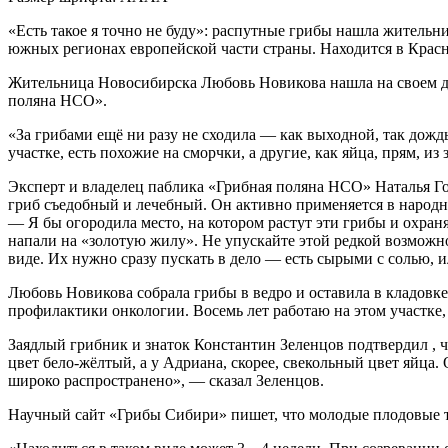
«Есть такое я точно не буду»: распутные грибы нашла жительн
южных регионах европейской части страны. Находится в Крас
Жительница Новосибирска Любовь Новикова нашла на своем да
поляна НСО».
«За грибами ещё ни разу не сходила — как выходной, так дождь
участке, есть похожие на сморчки, а другие, как яйца, прям, и
Эксперт и владелец паблика «Грибная поляна НСО» Наталья Го
гриб съедобный и лечебный. Он активно применяется в народно
— Я бы огородила место, на котором растут эти грибы и охран
напали на «золотую жилу». Не упускайте этой редкой возможно
виде. Их нужно сразу пускать в дело — есть сырыми с солью, 
Любовь Новикова собрала грибы в ведро и оставила в кладовке н
профилактики онкологии. Восемь лет работаю на этом участке,
Заядлый грибник и знаток Константин Зеленцов подтвердил , ч
цвет бело-жёлтый, а у Адриана, скорее, свекольный цвет яйца
широко распространено», — сказал Зеленцов.
Научный сайт «Грибы Сибири» пишет, что молодые плодовые те