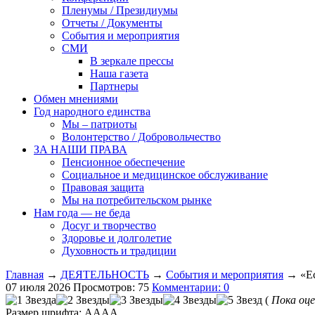
Пленумы / Президиумы
Отчеты / Документы
События и мероприятия
СМИ
В зеркале прессы
Наша газета
Партнеры
Обмен мнениями
Год народного единства
Мы – патриоты
Волонтерство / Добровольчество
ЗА НАШИ ПРАВА
Пенсионное обеспечение
Социальное и медицинское обслуживание
Правовая защита
Мы на потребительском рынке
Нам года — не беда
Досуг и творчество
Здоровье и долголетие
Духовность и традиции
Главная
→
ДЕЯТЕЛЬНОСТЬ
→
События и мероприятия
→ «Ес
07 июля 2026
Просмотров: 75
Комментарии: 0
(
Пока оце
Размер шрифта:
A
A
A
A