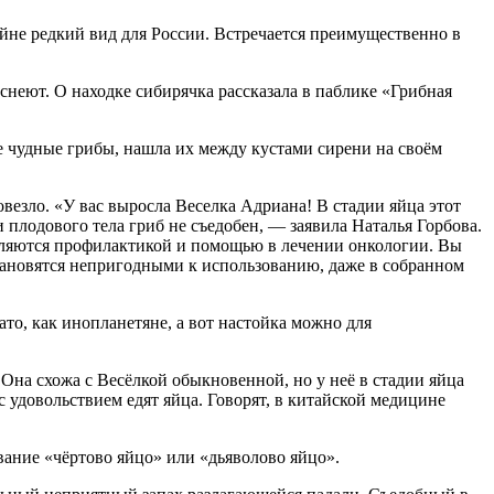
айне редкий вид для России. Встречается преимущественно в
неют. О находке сибирячка рассказала в паблике «Грибная
кие чудные грибы, нашла их между кустами сирени на своём
езло. «У вас выросла Веселка Адриана! В стадии яйца этот
 плодового тела гриб не съедобен, — заявила Наталья Горбова.
 являются профилактикой и помощью в лечении онкологии. Вы
становятся непригодными к использованию, даже в собранном
ато, как инопланетяне, а вот настойка можно для
 Она схожа с Весёлкой обыкновенной, но у неё в стадии яйца
с удовольствием едят яйца. Говорят, в китайской медицине
ание «чёртово яйцо» или «дьяволово яйцо».