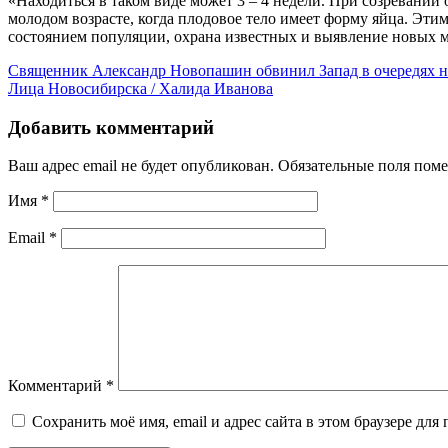
«Находиться в таком виде может 3 – 4 недели. При созревании
молодом возрасте, когда плодовое тело имеет форму яйца. Эт
состоянием популяции, охрана известных и выявление новых 
Священник Александр Новопашин обвинил Запад в очередях н
Лица Новосибирска / Халида Иванова
Добавить комментарий
Ваш адрес email не будет опубликован.
Обязательные поля пом
Имя
*
Email
*
Комментарий
*
Сохранить моё имя, email и адрес сайта в этом браузере д