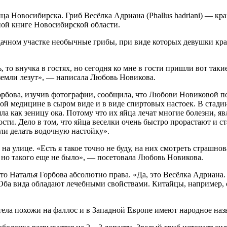
ица Новосибирска. Гриб Весёлка Адриана (Phallus hadriani) — кр
ной книге Новосибирской области.
чном участке необычные грибы, при виде которых девушки крас
, то внучка в гостях, но сегодня ко мне в гости пришли вот та
з земли лезут», — написала Любовь Новикова.
рбова, изучив фотографии, сообщила, что Любови Новиковой пов
й медицине в сыром виде и в виде спиртовых настоек. В стадии
яла как зеницу ока. Потому что их яйца лечат многие болезни,
сти. Дело в том, что яйца веселки очень быстро прорастают и 
или делать водочную настойку».
а улице. «Есть я такое точно не буду, на них смотреть страшнов
 но такого еще не было», — посетовала Любовь Новикова.
то Наталья Горбова абсолютно права. «Да, это Весёлка Адриана.
. Оба вида обладают лечебными свойствами. Китайцы, например, 
ла похожи на фаллос и в Западной Европе имеют народное назв