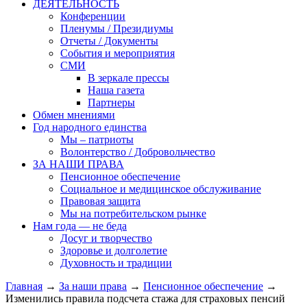
ДЕЯТЕЛЬНОСТЬ
Конференции
Пленумы / Президиумы
Отчеты / Документы
События и мероприятия
СМИ
В зеркале прессы
Наша газета
Партнеры
Обмен мнениями
Год народного единства
Мы – патриоты
Волонтерство / Добровольчество
ЗА НАШИ ПРАВА
Пенсионное обеспечение
Социальное и медицинское обслуживание
Правовая защита
Мы на потребительском рынке
Нам года — не беда
Досуг и творчество
Здоровье и долголетие
Духовность и традиции
Главная
→
За наши права
→
Пенсионное обеспечение
→
Изменились правила подсчета стажа для страховых пенсий