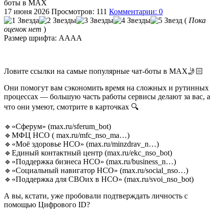
боты в МАХ
17 июня 2026
Просмотров: 111
Комментарии: 0
(
Пока
оценок нет
)
Размер шрифта:
A
A
A
A
Ловите ссылки на самые популярные чат-боты в МАХ🤳🏻
Они помогут вам сэкономить время на сложных и рутинных
процессах — большую часть работы сервисы делают за вас, а
что они умеют, смотрите в карточках 🔍
🔹«Сферум» (max.ru/sferum_bot)
🔹МФЦ НСО ( max.ru/mfc_nso_ma…)
🔹«Моё здоровье НСО» (max.ru/minzdrav_n…)
🔹Единый контактный центр (max.ru/ekc_nso_bot)
🔹«Поддержка бизнеса НСО» (max.ru/business_n…)
🔹«Социальный навигатор НСО» (max.ru/social_nso…)
🔹«Поддержка для СВОих в НСО» (max.ru/svoi_nso_bot)
А вы, кстати, уже пробовали подтверждать личность с
помощью Цифрового ID?