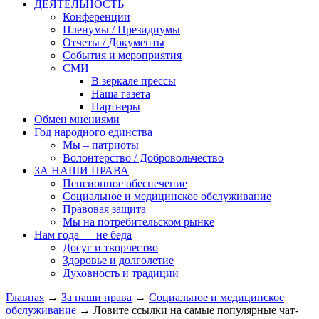
ДЕЯТЕЛЬНОСТЬ
Конференции
Пленумы / Президиумы
Отчеты / Документы
События и мероприятия
СМИ
В зеркале прессы
Наша газета
Партнеры
Обмен мнениями
Год народного единства
Мы – патриоты
Волонтерство / Добровольчество
ЗА НАШИ ПРАВА
Пенсионное обеспечение
Социальное и медицинское обслуживание
Правовая защита
Мы на потребительском рынке
Нам года — не беда
Досуг и творчество
Здоровье и долголетие
Духовность и традиции
Главная
→
За наши права
→
Социальное и медицинское
обслуживание
→ Ловите ссылки на самые популярные чат-