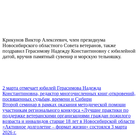
Крикунов Виктор Алексеевич, член президиума
Новосибирского областного Совета ветеранов, также
поздравил Герасимову Надежду Константиновну с юбилейной
датой, вручив памятный сувенир и морскую тельняшку.
2 марта отмечает юбилей Герасимова Надежда
Константиновна, редактор многочисленных книг-откровений,
посвященных судьбам, времени и Сибири
Второй семинар в рамках оказания методической помощи
участникам регионального конкурса «Лучшие практики по
поддержке ветеранскими организациями граждан пожилого
возраста и инвалидов старше 18 лет в Новосибирской области
«Активное долголетие – формат жизни» состоялся 3 марта
2026 г.