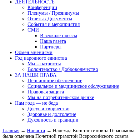
ДЕЯТЕЛЬНОСТЬ
Конференции
Пленумы / Президиумы
Отчеты / Документы
События и мероприятия
СМИ
В зеркале прессы
Наша газета
Партнеры
Обмен мнениями
Год народного единства
Мы – патриоты
Волонтерство / Добровольчество
ЗА НАШИ ПРАВА
Пенсионное обеспечение
Социальное и медицинское обслуживание
Правовая защита
Мы на потребительском рынке
Нам года — не беда
Досуг и творчество
Здоровье и долголетие
Духовность и традиции
Главная
→
Новости
→ Надежда Константиновна Герасимова
была отмечена Почетной грамотой Всероссийского совета