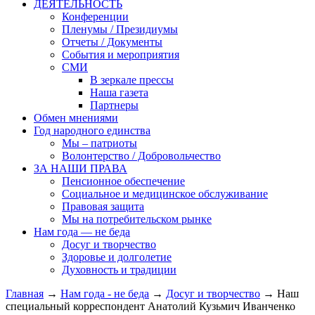
ДЕЯТЕЛЬНОСТЬ
Конференции
Пленумы / Президиумы
Отчеты / Документы
События и мероприятия
СМИ
В зеркале прессы
Наша газета
Партнеры
Обмен мнениями
Год народного единства
Мы – патриоты
Волонтерство / Добровольчество
ЗА НАШИ ПРАВА
Пенсионное обеспечение
Социальное и медицинское обслуживание
Правовая защита
Мы на потребительском рынке
Нам года — не беда
Досуг и творчество
Здоровье и долголетие
Духовность и традиции
Главная
→
Нам года - не беда
→
Досуг и творчество
→ Наш
специальный корреспондент Анатолий Кузьмич Иванченко