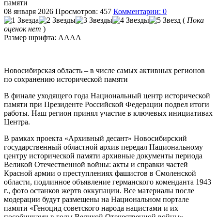
памяти
08 января 2026
Просмотров: 457
Комментарии: 0
(
Пока
оценок нет
)
Размер шрифта:
A
A
A
A
Новосибирская область – в числе самых активных регионов
по сохранению исторической памяти
В финале уходящего года Национальный центр исторической
памяти при Президенте Российской Федерации подвел итоги
работы. Наш регион принял участие в ключевых инициативах
Центра.
В рамках проекта «Архивный десант» Новосибирский
государственный областной архив передал Национальному
центру исторической памяти архивные документы периода
Великой Отечественной войны: акты и справки частей
Красной армии о преступлениях фашистов в Смоленской
области, подлинное объявление германского коменданта 1943
г., фото останков жертв оккупации. Все материалы после
модерации будут размещены на Национальном портале
памяти «Геноцид советского народа нацистами и их
пособниками в годы Великой Отечественной войны».