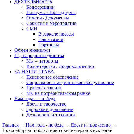
ДЕЯТЕЛЬНОСТЬ
Конференции
Пленумы / Президиумы
Отчеты / Документы
События и мероприятия
СМИ
В зеркале прессы
Наша газета
Партнеры
Обмен мнениями
Год народного единства
Мы – патриоты
Волонтерство / Добровольчество
ЗА НАШИ ПРАВА
Пенсионное обеспечение
Социальное и медицинское обслуживание
Правовая защита
Мы на потребительском рынке
Нам года — не беда
Досуг и творчество
Здоровье и долголетие
Духовность и традиции
Главная
→
Нам года - не беда
→
Досуг и творчество
→
Новосибирский областной совет ветеранов искренне