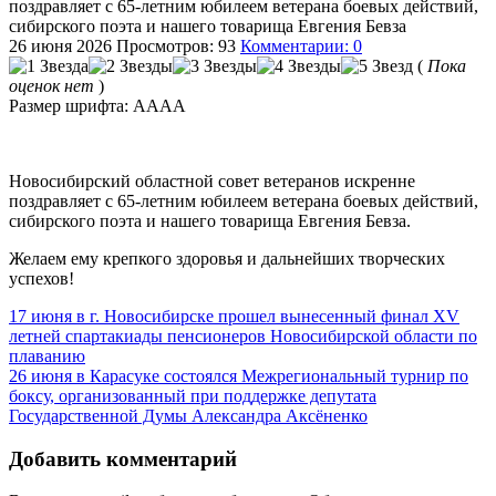
поздравляет с 65-летним юбилеем ветерана боевых действий,
сибирского поэта и нашего товарища Евгения Бевза
26 июня 2026
Просмотров: 93
Комментарии: 0
(
Пока
оценок нет
)
Размер шрифта:
A
A
A
A
Новосибирский областной совет ветеранов искренне
поздравляет с 65-летним юбилеем ветерана боевых действий,
сибирского поэта и нашего товарища Евгения Бевза.
Желаем ему крепкого здоровья и дальнейших творческих
успехов!
17 июня в г. Новосибирске прошел вынесенный финал XV
летней спартакиады пенсионеров Новосибирской области по
плаванию
26 июня в Карасуке состоялся Межрегиональный турнир по
боксу, организованный при поддержке депутата
Государственной Думы Александра Аксёненко
Добавить комментарий