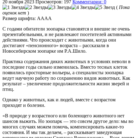
20 ноября 2023
Просмотров: 197
Комментарии: 0
(
Пока
оценок нет
)
Размер шрифта:
A
A
A
A
С годами обитатели зоопарка становятся и внешне не очень
презентабельными, и не развлекают посетителей активными
действиями. Что происходит с животными, когда они
достигают «пенсионного» возраста – рассказали в
Новосибирском зоопарке им Р.А.Шило.
Практика содержания диких животных в условиях неволи в
последние годы сильно изменилась. Вместо тесных клеток
появились просторные вольеры, а специалисты зоопарка
ведут научную работу по сохранению видов животных. Как
результат – увеличение продолжительности жизни зверей и
птиц.
Однако у животных, как и людей, вместе с возрастом
приходят и болезни.
«В природе у возрастного или болеющего животного нет
шансов выжить. Но зоопарк — это совсем другое дело: мы во
многих случаях можем помочь, компенсировать какие-то
состояния. И мы так делаем, – рассказывает заведующая
ветеринарным отделом Светлана Верхоланцева. – Всех лечим,