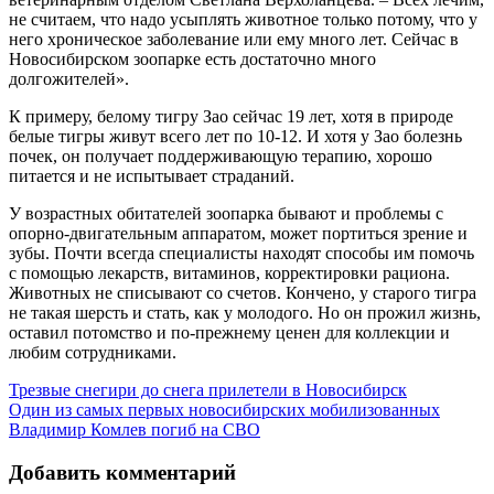
не считаем, что надо усыплять животное только потому, что у
него хроническое заболевание или ему много лет. Сейчас в
Новосибирском зоопарке есть достаточно много
долгожителей».
К примеру, белому тигру Зао сейчас 19 лет, хотя в природе
белые тигры живут всего лет по 10-12. И хотя у Зао болезнь
почек, он получает поддерживающую терапию, хорошо
питается и не испытывает страданий.
У возрастных обитателей зоопарка бывают и проблемы с
опорно-двигательным аппаратом, может портиться зрение и
зубы. Почти всегда специалисты находят способы им помочь
с помощью лекарств, витаминов, корректировки рациона.
Животных не списывают со счетов. Кончено, у старого тигра
не такая шерсть и стать, как у молодого. Но он прожил жизнь,
оставил потомство и по-прежнему ценен для коллекции и
любим сотрудниками.
Трезвые снегири до снега прилетели в Новосибирск
Один из самых первых новосибирских мобилизованных
Владимир Комлев погиб на СВО
Добавить комментарий