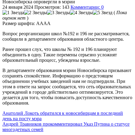
Новосибирска опровергли в мэрии
24 января 2024
Просмотров: 143
Комментарии: 0
(
Пока
оценок нет
)
Размер шрифта:
A
A
A
A
Вопрос реорганизации школ №192 и 196 не рассматривается,
сообщили в департаменте образования областного центра.
Ранее прошел слух, что школы № 192 и 196 планируют
объединить в одну. Такие перемены серьезно усложнят
образовательный процесс, убеждены взрослые.
В департаменте образования мэрии Новосибирска призывают
сохранять спокойствие. Информацию о предстоящем
объединении учебных заведений нам не подтвердили. При
этом в ответе на запрос сообщается, что сеть образовательных
учреждений в городе действительно оптимизируется. Это
делается для того, чтобы повысить доступность качественного
образования.
Анатолий Локоть обратился к новосибирцам в последний
день на посту мэра
Андрей Травников прокомментировал Указ Путина о статусе
многодетных семей