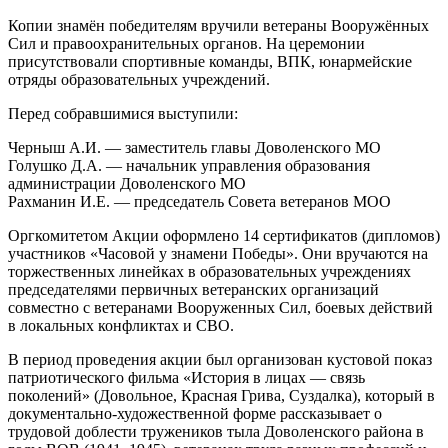
Копии знамён победителям вручили ветераны Вооружённых
Сил и правоохранительных органов. На церемонии
присутствовали спортивные команды, ВПК, юнармейские
отряды образовательных учреждений.
Перед собравшимися выступили:
Черныш А.И. — заместитель главы Доволенского МО
Голушко Д.А. — начальник управления образования
администрации Доволенского МО
Рахманин И.Е. — председатель Совета ветеранов МОО
Оргкомитетом Акции оформлено 14 сертификатов (дипломов)
участников «Часовой у знамени Победы». Они вручаются на
торжественных линейках в образовательных учреждениях
председателями первичных ветеранских организаций
совместно с ветеранами Вооруженных Сил, боевых действий
в локальных конфликтах и СВО.
В период проведения акции был организован кустовой показ
патриотического фильма «История в лицах — связь
поколений» (Довольное, Красная Грива, Суздалка), который в
документально-художественной форме рассказывает о
трудовой доблести тружеников тыла Доволенского района в