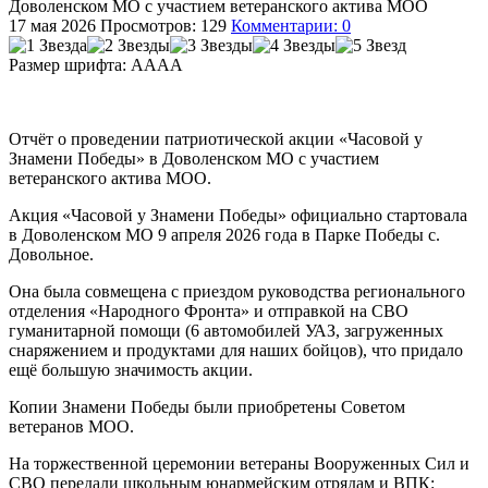
Доволенском МО с участием ветеранского актива МОО
17 мая 2026
Просмотров: 129
Комментарии: 0
Размер шрифта:
A
A
A
A
Отчёт о проведении патриотической акции «Часовой у
Знамени Победы» в Доволенском МО с участием
ветеранского актива МОО.
Акция «Часовой у Знамени Победы» официально стартовала
в Доволенском МО 9 апреля 2026 года в Парке Победы с.
Довольное.
Она была совмещена с приездом руководства регионального
отделения «Народного Фронта» и отправкой на СВО
гуманитарной помощи (6 автомобилей УАЗ, загруженных
снаряжением и продуктами для наших бойцов), что придало
ещё большую значимость акции.
Копии Знамени Победы были приобретены Советом
ветеранов МОО.
На торжественной церемонии ветераны Вооруженных Сил и
СВО передали школьным юнармейским отрядам и ВПК: