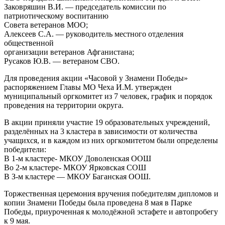
Заковряшин В.И. — председатель комиссии по
патриотическому воспитанию
Совета ветеранов МОО;
Алексеев С.А. — руководитель местного отделения
общественной
организации ветеранов Афганистана;
Русаков Ю.В. — ветераном СВО.
Для проведения акции «Часовой у Знамени Победы»
распоряжением Главы МО Чеха И.М. утвержден
муниципальный оргкомитет из 7 человек, график и порядок
проведения на территории округа.
В акции приняли участие 19 образовательных учреждений,
разделённых на 3 кластера в зависимости от количества
учащихся, и в каждом из них оргкомитетом были определены
победители:
В 1-м кластере- МКОУ Доволенская ООШ
Во 2-м кластере- МКОУ Ярковская СОШ
В З-м кластере — МКОУ Баганская ООШ.
Торжественная церемония вручения победителям дипломов и
копии Знамени Победы была проведена 8 мая в Парке
Победы, приуроченная к молодёжной эстафете и автопробегу
к 9 мая.