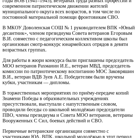
годы ВОВ (1941–1945), ветеранах труда разных профессий и
современном патриотическом движении жителей
муниципального округа всех возрастов, в том числе по
постоянной материальной помощи фронтовикам СВО.
В МКОУ Доволенская СОШ № 1 руководителем ВПК «Юный
десантник», членом президиума Совета ветеранов Егоровым
В.И. совместно с педагогическим коллективом школы был
организован смотр-конкурс юнармейских отрядов в девяти
возрастных группах.
Для работы в жюри конкурса были приглашены председатель
МОО ветеранов Рахманин И.Е., ветеран МВД, председатель
комиссии по патриотическому воспитанию МОС Заковряшин
В.И., ветеран ВДВ Зуев А.Е. Победителям были вручены
кубки, участникам — дипломы.
В торжественных мероприятиях по приёму-передаче копий
Знамени Победы в образовательных учреждениях
присутствовали, выступали с напутственным словом,
проводили беседы со школьной молодёжью председатели
ПВО, члены президиума и Совета МОО ветеранов, ветераны
Вооруженных С Сил, боевых действий и СВО.
Первичные ветеранские организации совместно с
участниками ЮА, ВПК, школьной молодёжью в этот период