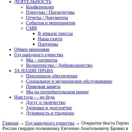
ДЕЯТЕЛЬНОСТЬ
Конференции
Пленумы / Президиумы
Отчеты / Документы
События и мероприятия
СМИ
В зеркале прессы
Наша газета
Партнеры
Обмен мнениями
Год народного единства
Мы – патриоты
Волонтерство / Добровольчество
ЗА НАШИ ПРАВА
Пенсионное обеспечение
Социальное и медицинское обслуживание
Правовая защита
Мы на потребительском рынке
Нам года — не беда
Досуг и творчество
Здоровье и долголетие
Духовность и традиции
Главная
→
Год народного единства
→ Открытие бюста Герою
России гвардии полковнику Евгению Анатольевичу Бровко в