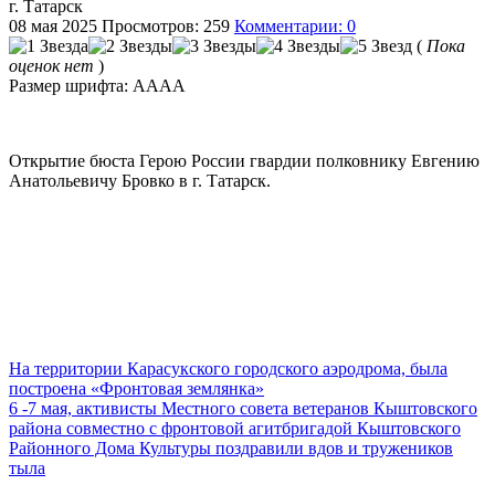
г. Татарск
08 мая 2025
Просмотров: 259
Комментарии: 0
(
Пока
оценок нет
)
Размер шрифта:
A
A
A
A
Открытие бюста Герою России гвардии полковнику Евгению
Анатольевичу Бровко в г. Татарск.
На территории Карасукского городского аэродрома, была
построена «Фронтовая землянка»
6 -7 мая, активисты Местного совета ветеранов Кыштовского
района совместно с фронтовой агитбригадой Кыштовского
Районного Дома Культуры поздравили вдов и тружеников
тыла