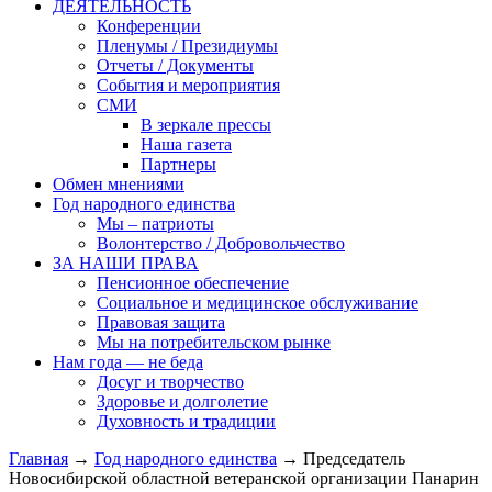
ДЕЯТЕЛЬНОСТЬ
Конференции
Пленумы / Президиумы
Отчеты / Документы
События и мероприятия
СМИ
В зеркале прессы
Наша газета
Партнеры
Обмен мнениями
Год народного единства
Мы – патриоты
Волонтерство / Добровольчество
ЗА НАШИ ПРАВА
Пенсионное обеспечение
Социальное и медицинское обслуживание
Правовая защита
Мы на потребительском рынке
Нам года — не беда
Досуг и творчество
Здоровье и долголетие
Духовность и традиции
Главная
→
Год народного единства
→ Председатель
Новосибирской областной ветеранской организации Панарин