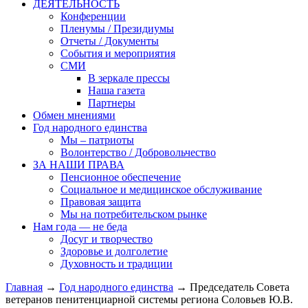
ДЕЯТЕЛЬНОСТЬ
Конференции
Пленумы / Президиумы
Отчеты / Документы
События и мероприятия
СМИ
В зеркале прессы
Наша газета
Партнеры
Обмен мнениями
Год народного единства
Мы – патриоты
Волонтерство / Добровольчество
ЗА НАШИ ПРАВА
Пенсионное обеспечение
Социальное и медицинское обслуживание
Правовая защита
Мы на потребительском рынке
Нам года — не беда
Досуг и творчество
Здоровье и долголетие
Духовность и традиции
Главная
→
Год народного единства
→ Председатель Совета
ветеранов пенитенциарной системы региона Соловьев Ю.В.