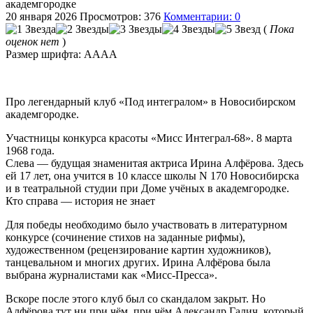
академгородке
20 января 2026
Просмотров: 376
Комментарии: 0
(
Пока
оценок нет
)
Размер шрифта:
A
A
A
A
Про легендарный клуб «Под интегралом» в Новосибирском
академгородке.
Участницы конкурса красоты «Мисс Интеграл-68». 8 марта
1968 года.
Слева — будущая знаменитая актриса Ирина Алфёрова. Здесь
ей 17 лет, она учится в 10 классе школы N 170 Новосибирска
и в театральной студии при Доме учёных в академгородке.
Кто справа — история не знает
Для победы необходимо было участвовать в литературном
конкурсе (сочинение стихов на заданные рифмы),
художественном (рецензирование картин художников),
танцевальном и многих других. Ирина Алфёрова была
выбрана журналистами как «Мисс-Пресса».
Вскоре после этого клуб был со скандалом закрыт. Но
Алфёрова тут ни при чём, при чём Александр Галич, который