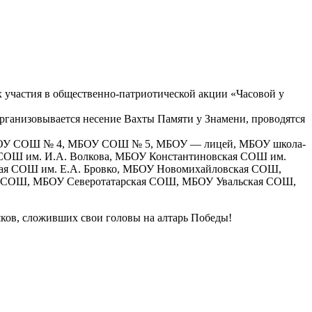
 участия в общественно-патриотической акции «Часовой у
рганизовывается несение Вахты Памяти у Знамени, проводятся
 МБОУ СОШ № 4, МБОУ СОШ № 5, МБОУ — лицей, МБОУ школа-
ОШ им. И.А. Волкова, МБОУ Константиновская СОШ им.
ая СОШ им. Е.А. Бровко, МБОУ Новомихайловская СОШ,
 СОШ, МБОУ Северотатарская СОШ, МБОУ Увальская СОШ,
яков, сложивших свои головы на алтарь Победы!