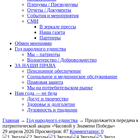
Пленумы / Президиумы
Отчеты / Документы
События и мероприятия
СМИ
В зеркале прессы
Наша газета
Партнеры
Обмен мнениями
Год народного единства
Мы – патриоты
Волонтерство / Добровольчество
ЗА НАШИ ПРАВА
Пенсионное обеспечение
Социальное и медицинское обслуживание
Правовая защита
Мы на потребительском рынке
Нам года — не беда
Досуг и творчество
Здоровье и долголетие
Духовность и традиции
Главная
→
Год народного единства
→ Продолжается передача к
патриотической акции «Часовой у Знамени Победы»
29 апреля 2026
Просмотров: 87
Комментарии: 0