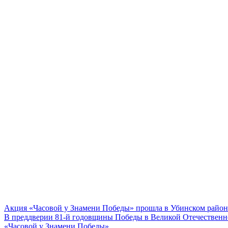
Акция «Часовой у Знамени Победы» прошла в Убинском районе
В преддверии 81-й годовщины Победы в Великой Отечественн
«Часовой у Знамени Победы»