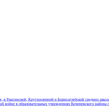
, в Раисинской, Круглоозерной и Борисоглебской средних школ
ой войне в образовательных учреждениях Коченевского района