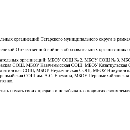
льных организаций Татарского муниципального округа в рамках
еликой Отечественной войне в образовательных организациях о
разовательных организаций: МБОУ СОШ № 2, МБОУ СОШ № 3,
ская СОШ, МБОУ Казачемысская СОШ, МБОУ Казаткульская С
Лопатинская СОШ, МБОУ Неудачинская СОШ, МБОУ Никулинск
омайская СОШ им. А.С. Еремина, МБОУ Первомихайловская
тенко.
ть память своих предков и не забывать о подвигах своих земл