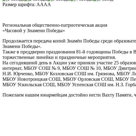
Размер шрифта:
A
A
A
A
Региональная общественно-патриотическая акция
«Часовой у Знамени Победы»
Продолжается передача копий Знамён Победы среди образовате
Знамени Победы».
Также в преддверии празднования 81-й годовщины Победы в В
торжественные линейки и праздничные мероприятия.
На сегодняшний день в Акции уже приняли участие 25 об
интернат, МБОУ СОШ № 9, МБОУ СОШ № 10, МБОУ Дмитриев
Н.И. Юрченко, МБОУ Козловская СОШ им. Грязнова, МБОУ 
МБОУ Новотроицкая СОШ, МБОУ Орловская СОШ, МБОУ Перв
МБОУ Ускюльская СОШ, МБОУ Успенская СОШ им. Н.З. Горба
Пожелаем нашим юнармейцам достойно нести Вахту Памяти, чти