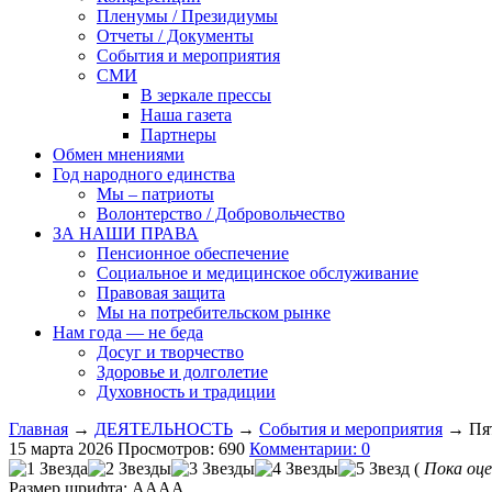
Пленумы / Президиумы
Отчеты / Документы
События и мероприятия
СМИ
В зеркале прессы
Наша газета
Партнеры
Обмен мнениями
Год народного единства
Мы – патриоты
Волонтерство / Добровольчество
ЗА НАШИ ПРАВА
Пенсионное обеспечение
Социальное и медицинское обслуживание
Правовая защита
Мы на потребительском рынке
Нам года — не беда
Досуг и творчество
Здоровье и долголетие
Духовность и традиции
Главная
→
ДЕЯТЕЛЬНОСТЬ
→
События и мероприятия
→ Пят
15 марта 2026
Просмотров: 690
Комментарии: 0
(
Пока оце
Размер шрифта:
A
A
A
A