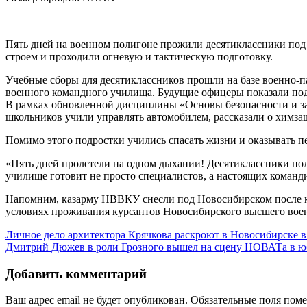
Пять дней на военном полигоне прожили десятиклассники под
строем и проходили огневую и тактическую подготовку.
Учебные сборы для десятиклассников прошли на базе военно-
военного командного училища. Будущие офицеры показали подр
В рамках обновленной дисциплины «Основы безопасности и за
школьников учили управлять автомобилем, рассказали о химзащ
Помимо этого подростки учились спасать жизни и оказывать п
«Пять дней пролетели на одном дыхании! Десятиклассники по
училище готовит не просто специалистов, а настоящих команд
Напомним, казарму НВВКУ снесли под Новосибирском после кр
условиях проживания курсантов Новосибирского высшего воен
Личное дело архитектора Крячкова раскроют в Новосибирске 
Дмитрий Дюжев в роли Грозного вышел на сцену НОВАТа в ю
Добавить комментарий
Ваш адрес email не будет опубликован.
Обязательные поля пом