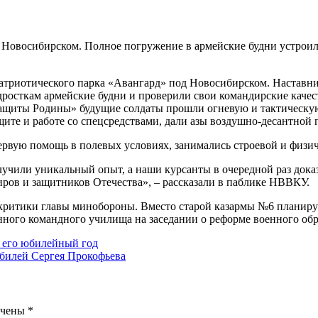
 Новосибирском. Полное погружение в армейские будни устрои
патриотического парка «Авангард» под Новосибирском. Настав
осткам армейские будни и проверили свои командирские качест
щиты Родины» будущие солдаты прошли огневую и тактическую п
ите и работе со спецсредствами, дали азы воздушно-десантной 
ервую помощь в полевых условиях, занимались строевой и физич
лучили уникальный опыт, а наши курсанты в очередной раз дока
иров и защитников Отечества», – рассказали в паблике НВВКУ.
итики главы минобороны. Вместо старой казармы №6 планируют
ного командного училища на заседании о реформе военного обр
в его юбилейный год
билей Сергея Прокофьева
ечены
*