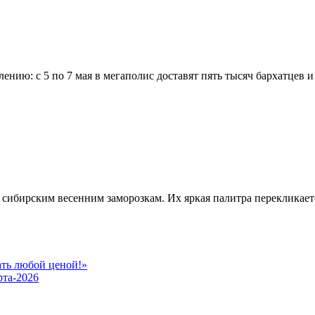
нию: с 5 по 7 мая в мегаполис доставят пять тысяч бархатцев и
 к сибирским весенним заморозкам. Их яркая палитра перекликае
ать любой ценой!»
рта-2026