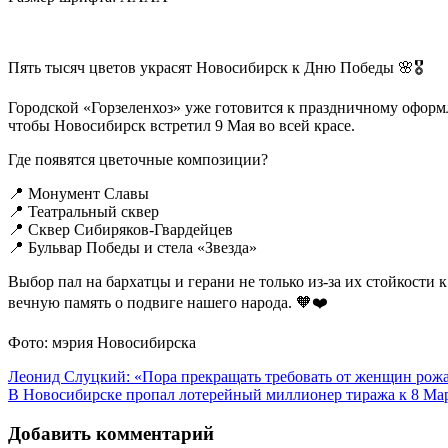
Пять тысяч цветов украсят Новосибирск к Дню Победы 🌸🎖️
Городской «Горзеленхоз» уже готовится к праздничному оформле
чтобы Новосибирск встретил 9 Мая во всей красе.
Где появятся цветочные композиции?
📍 Монумент Славы
📍 Театральный сквер
📍 Сквер Сибиряков-Гвардейцев
📍 Бульвар Победы и стела «Звезда»
Выбор пал на бархатцы и герани не только из-за их стойкости
вечную память о подвиге нашего народа. 🧡❤️
Фото: мэрия Новосибирска
Леонид Слуцкий: «Пора прекращать требовать от женщин рож
В Новосибирске пропал лотерейный миллионер тиража к 8 Ма
Добавить комментарий