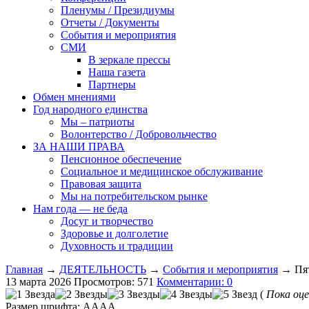
Пленумы / Президиумы
Отчеты / Документы
События и мероприятия
СМИ
В зеркале прессы
Наша газета
Партнеры
Обмен мнениями
Год народного единства
Мы – патриоты
Волонтерство / Добровольчество
ЗА НАШИ ПРАВА
Пенсионное обеспечение
Социальное и медицинское обслуживание
Правовая защита
Мы на потребительском рынке
Нам года — не беда
Досуг и творчество
Здоровье и долголетие
Духовность и традиции
Главная
→
ДЕЯТЕЛЬНОСТЬ
→
События и мероприятия
→ Пят
13 марта 2026
Просмотров: 571
Комментарии: 0
(
Пока оце
Размер шрифта:
A
A
A
A