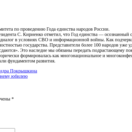
митета по проведению Года единства народов России.
идента С. Кириенко отметил, что Год единства — осознанный о
диалог в условиях СВО и информационной войны. Как подчерки
остностью государства. Представители более 100 народов уже 
е сдаются». Это наследие мы обязаны передать подрастающему п
орически формировалась как многонациональное и многоконфесс
были фундаментом развития.
андра Покрышкина
етнему юбилею
ечены
*