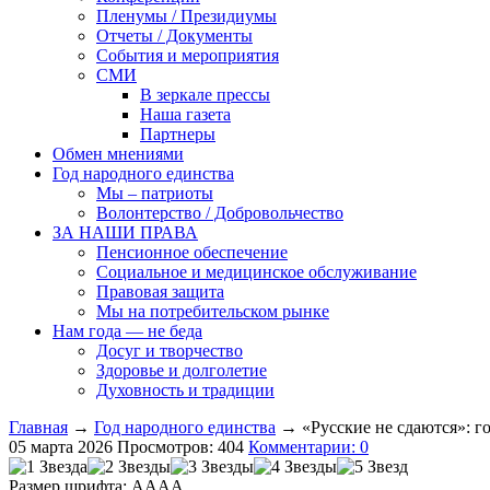
Пленумы / Президиумы
Отчеты / Документы
События и мероприятия
СМИ
В зеркале прессы
Наша газета
Партнеры
Обмен мнениями
Год народного единства
Мы – патриоты
Волонтерство / Добровольчество
ЗА НАШИ ПРАВА
Пенсионное обеспечение
Социальное и медицинское обслуживание
Правовая защита
Мы на потребительском рынке
Нам года — не беда
Досуг и творчество
Здоровье и долголетие
Духовность и традиции
Главная
→
Год народного единства
→ «Русские не сдаются»: го
05 марта 2026
Просмотров: 404
Комментарии: 0
Размер шрифта:
A
A
A
A