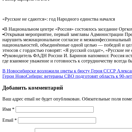
«Русские не сдаются»: год Народного единства начался
▪️В Национальном центре «Россия» состоялось заседание Оргко
▪️Открывая мероприятие, первый замглавы Администрации През
нарушить межнациональное согласие и межконфессиональный 
национальностей, объединённые одной целью — победой и цел
этносов с гордостью говорят: «Я русский солдат», «Русские н
▪️Руководитель ФАДН России И. Баринов напомнил: Россия ист
где взаимное уважение и готовность к сотрудничеству всегда 
В Новосибирске возложили цветы к бюсту Героя СССР Алекс
Герои НовоСибири: ветераны СВО подготовят область к 90-л
Добавить комментарий
Ваш адрес email не будет опубликован.
Обязательные поля пом
Имя
*
Email
*