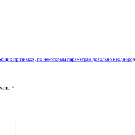
х общих признаков, по некоторым параметрам довольно неоднор
ечены
*