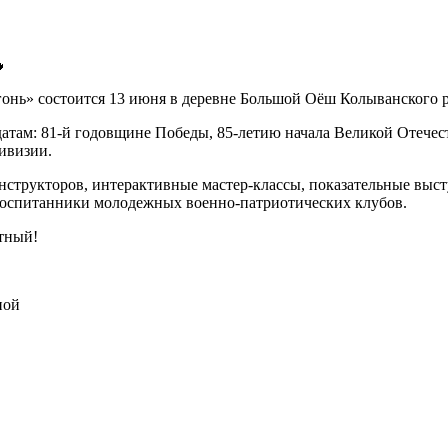

нь» состоится 13 июня в деревне Большой Оёш Колыванского р
датам: 81-й годовщине Победы, 85-летию начала Великой Отече
ивизии.
нструкторов, интерактивные мастер-классы, показательные выст
 воспитанники молодежных военно-патриотических клубов.
атный!
ной