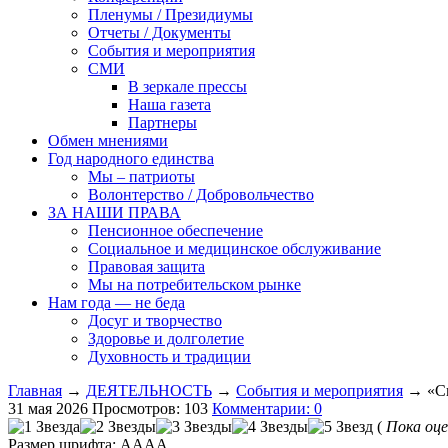
Пленумы / Президиумы
Отчеты / Документы
События и мероприятия
СМИ
В зеркале прессы
Наша газета
Партнеры
Обмен мнениями
Год народного единства
Мы – патриоты
Волонтерство / Добровольчество
ЗА НАШИ ПРАВА
Пенсионное обеспечение
Социальное и медицинское обслуживание
Правовая защита
Мы на потребительском рынке
Нам года — не беда
Досуг и творчество
Здоровье и долголетие
Духовность и традиции
Главная
→
ДЕЯТЕЛЬНОСТЬ
→
События и мероприятия
→ «Си
31 мая 2026
Просмотров: 103
Комментарии: 0
(
Пока оце
Размер шрифта:
A
A
A
A