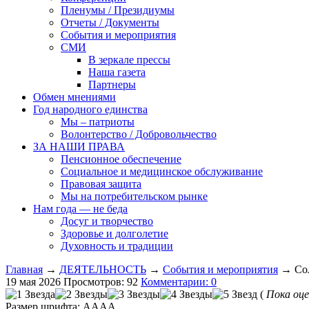
Пленумы / Президиумы
Отчеты / Документы
События и мероприятия
СМИ
В зеркале прессы
Наша газета
Партнеры
Обмен мнениями
Год народного единства
Мы – патриоты
Волонтерство / Добровольчество
ЗА НАШИ ПРАВА
Пенсионное обеспечение
Социальное и медицинское обслуживание
Правовая защита
Мы на потребительском рынке
Нам года — не беда
Досуг и творчество
Здоровье и долголетие
Духовность и традиции
Главная
→
ДЕЯТЕЛЬНОСТЬ
→
События и мероприятия
→ Сол
19 мая 2026
Просмотров: 92
Комментарии: 0
(
Пока оце
Размер шрифта:
A
A
A
A