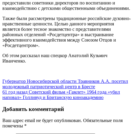
предоставили советники директоров по воспитанию и
взаимодействию с детскими общественными объединениями.
Также были рассмотрены традиционные российские духовно-
нравственные ценности. Целью данного мероприятия
является более тесное знакомство с представителями
районных отделений «Росдетцентра» и выстраивание
эффективного взаимодействия между Союзом Отцов и
«Росдетцентром».
Об этом рассказал наш спецкор Анатолий Кузьмич
Иванченко.
Губернатор Новосибирской области Травников А.А. посетил
молодежный патриотический центр в Бресте
61 год назад Советский фильм «Гамлет» 1964 года «убил
наповал» Голливуд и Британскую киноакадемию
Добавить комментарий
Ваш адрес email не будет опубликован.
Обязательные поля
помечены
*