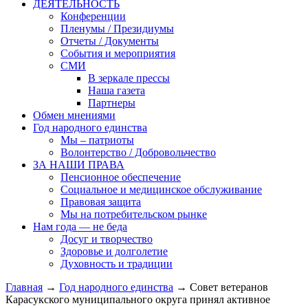
ДЕЯТЕЛЬНОСТЬ
Конференции
Пленумы / Президиумы
Отчеты / Документы
События и мероприятия
СМИ
В зеркале прессы
Наша газета
Партнеры
Обмен мнениями
Год народного единства
Мы – патриоты
Волонтерство / Добровольчество
ЗА НАШИ ПРАВА
Пенсионное обеспечение
Социальное и медицинское обслуживание
Правовая защита
Мы на потребительском рынке
Нам года — не беда
Досуг и творчество
Здоровье и долголетие
Духовность и традиции
Главная
→
Год народного единства
→ Совет ветеранов
Карасукского муниципального округа принял активное