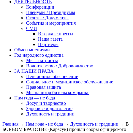
ДЕЯТЕЛЬНОСТЬ
Конференции
Пленумы / Президиумы
Отчеты / Документы
События и мероприятия
СМИ
В зеркале прессы
Наша газета
Партнеры
Обмен мнениями
Год народного единства
Мы – патриоты
Волонтерство / Добровольчество
ЗА НАШИ ПРАВА
Пенсионное обеспечение
Социальное и медицинское обслуживание
Правовая защита
Мы на потребительском рынке
Нам года — не беда
Досуг и творчество
Здоровье и долголетие
Духовность и традиции
Главная
→
Нам года - не беда
→
Духовность и традиции
→ В
БОЕВОМ БРАТСТВЕ (Карасук) прошли сборы офицерского