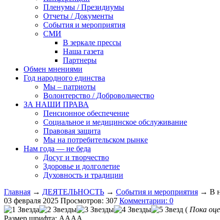
Пленумы / Президиумы
Отчеты / Документы
События и мероприятия
СМИ
В зеркале прессы
Наша газета
Партнеры
Обмен мнениями
Год народного единства
Мы – патриоты
Волонтерство / Добровольчество
ЗА НАШИ ПРАВА
Пенсионное обеспечение
Социальное и медицинское обслуживание
Правовая защита
Мы на потребительском рынке
Нам года — не беда
Досуг и творчество
Здоровье и долголетие
Духовность и традиции
Главная
→
ДЕЯТЕЛЬНОСТЬ
→
События и мероприятия
→ В н
03 февраля 2025
Просмотров: 307
Комментарии: 0
(
Пока оце
Размер шрифта:
A
A
A
A