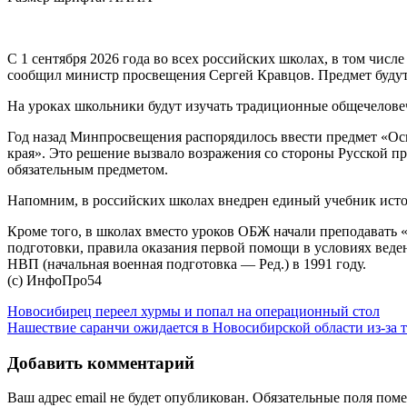
С 1 сентября 2026 года во всех российских школах, в том чис
сообщил министр просвещения Сергей Кравцов. Предмет будут пр
На уроках школьники будут изучать традиционные общечеловеч
Год назад Минпросвещения распорядилось ввести предмет «Осн
края». Это решение вызвало возражения со стороны Русской пр
обязательным предметом.
Напомним, в российских школах внедрен единый учебник исто
Кроме того, в школах вместо уроков ОБЖ начали преподавать
подготовки, правила оказания первой помощи в условиях веде
НВП (начальная военная подготовка — Ред.) в 1991 году.
(с) ИнфоПро54
Новосибирец переел хурмы и попал на операционный стол
Нашествие саранчи ожидается в Новосибирской области из-за 
Добавить комментарий
Ваш адрес email не будет опубликован.
Обязательные поля пом