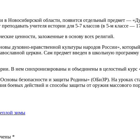
ле и в Новосибирской области, появится отдельный предмет — «
еподавать учителя истории для 5-7 классов (в 5-м классе — 17 ч
еские ценности, заложенные в основу всех религий.
овы духовно-нравственной культуры народов России», который 
авославной церкви. Сам предмет введен в школьную программу в 
рии. В нем синхронизированы и объединены в целостный курс 
 «Основы безопасности и защиты Родины» (ОБиЗР). На уроках с
ния боевых действий и способы защиты от оружия массового по
теплой зимы
ечены
*