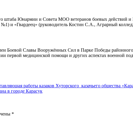
ного штаба Юнармии и Совета МОО ветеранов боевых действий 
1) и «Гвардеец» (руководитель Костин С.А., Аграрный колледж
ллеи Боевой Славы Вооружённых Сил в Парке Победы районного
нии первой медицинской помощи и других аспектах военной под
авляющая работы казаков Хуторского казачьего общества «Кар
на в городе Карасук
ечены
*