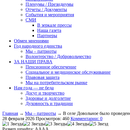
Пленумы / Президиумы
Отчеты / Документы
События и мероприятия
СМИ
В зеркале прессы
Наша газета
Партнеры
Обмен мнениями
Год народного единства
Мы – патриоты
Волонтерство / Добровольчество
ЗА НАШИ ПРАВА
Пенсионное обеспечение
Социальное и медицинское обслуживание
Правовая защита
Мы на потребительском рынке
Нам года — не беда
Досуг и творчество
Здоровье и долголетие
Духовность и традиции
Главная
→
Мы – патриоты
→ В селе Довольное было проведено
28 февраля 2026
Просмотров: 460
Комментарии: 0
Размер шрифта:
A
A
A
A