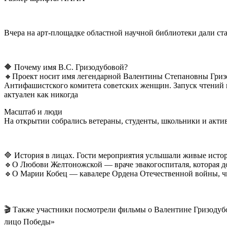
Вчера на арт-площадке областной научной библиотеки дали ст
🔶 Почему имя В.С. Гризодубовой?
🔸Проект носит имя легендарной Валентины Степановны Гриз
Антифашистского комитета советских женщин. Запуск чтений п
актуален как никогда
Масштаб и люди
На открытии собрались ветераны, студенты, школьники и акти
🔷 История в лицах. Гости мероприятия услышали живые исто
🔹О Любови Желтоножской — враче эвакогоспиталя, которая до
🔹О Марии Кобец — кавалере Ордена Отечественной войны, чью 
🎬 Также участники посмотрели фильмы о Валентине Гризодуб
лицо Победы»