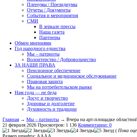
Пленумы / Президиумы
Отчеты / Документы
События и мероприятия
СМИ
В зеркале прессы
Наша газета
Партнеры
Обмен мнениями
Год народного единства
Мы – патриоты
Волонтерство / Добровольчество
ЗА НАШИ ПРАВА
Пенсионное обеспечение
Социальное и медицинское обслуживание
Правовая защита
Мы на потребительском рынке
Нам года — не беда
Досуг и творчество
Здоровье и долголетие
Духовность и традиции
Главная
→
Мы – патриоты
→ Вчера на арт-площадке областной
21 февраля 2026
Просмотров: 1 136
Комментарии: 0
(
Пока оце
Размер шрифта:
A
A
A
A