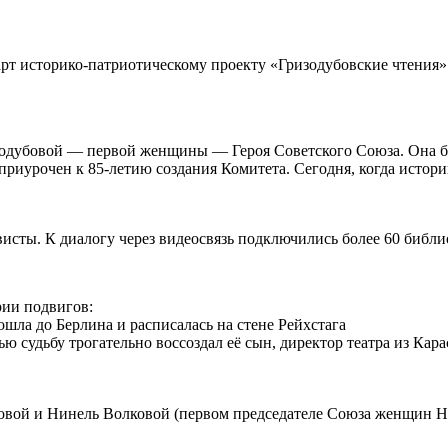
арт историко-патриотическому проекту «Гризодубовские чтения»
одубовой — первой женщины — Героя Советского Союза. Она бы
риурочен к 85-летию создания Комитета. Сегодня, когда истори
висты. К диалогу через видеосвязь подключились более 60 библи
рии подвигов:
шла до Берлина и расписалась на стене Рейхстага
судьбу трогательно воссоздал её сын, директор театра из Кара
овой и Нинель Волковой (первом председателе Союза женщин Но