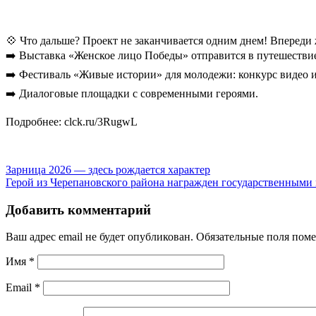
💠 Что дальше? Проект не заканчивается одним днем! Впереди
➡️ Выставка «Женское лицо Победы» отправится в путешествие
➡️ Фестиваль «Живые истории» для молодежи: конкурс видео и
➡️ Диалоговые площадки с современными героями.
Подробнее: clck.ru/3RugwL
Зарница 2026 — здесь рождается характер
Герой из Черепановского района награжден государственными
Добавить комментарий
Ваш адрес email не будет опубликован.
Обязательные поля пом
Имя
*
Email
*