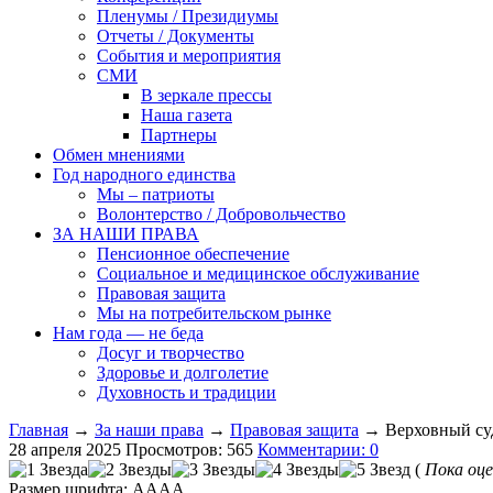
Пленумы / Президиумы
Отчеты / Документы
События и мероприятия
СМИ
В зеркале прессы
Наша газета
Партнеры
Обмен мнениями
Год народного единства
Мы – патриоты
Волонтерство / Добровольчество
ЗА НАШИ ПРАВА
Пенсионное обеспечение
Социальное и медицинское обслуживание
Правовая защита
Мы на потребительском рынке
Нам года — не беда
Досуг и творчество
Здоровье и долголетие
Духовность и традиции
Главная
→
За наши права
→
Правовая защита
→ Верховный суд
28 апреля 2025
Просмотров: 565
Комментарии: 0
(
Пока оце
Размер шрифта:
A
A
A
A