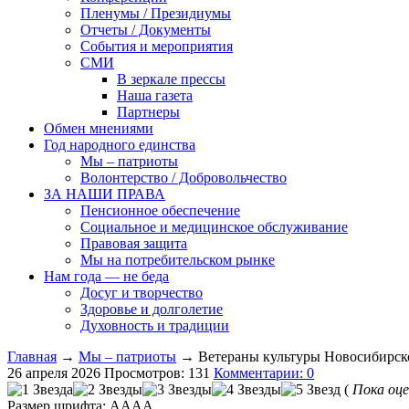
Пленумы / Президиумы
Отчеты / Документы
События и мероприятия
СМИ
В зеркале прессы
Наша газета
Партнеры
Обмен мнениями
Год народного единства
Мы – патриоты
Волонтерство / Добровольчество
ЗА НАШИ ПРАВА
Пенсионное обеспечение
Социальное и медицинское обслуживание
Правовая защита
Мы на потребительском рынке
Нам года — не беда
Досуг и творчество
Здоровье и долголетие
Духовность и традиции
Главная
→
Мы – патриоты
→ Ветераны культуры Новосибирско
26 апреля 2026
Просмотров: 131
Комментарии: 0
(
Пока оце
Размер шрифта:
A
A
A
A