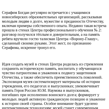
Серафим Богдан регулярно встречается с учащимися
новосибирских образовательных организаций, рассказывая
молодым людям о долге, мужестве и преданности Отечеству,
включая примеры собственного опыта. Недавно такая встреча
прошла в стенах Центра профессионального обучения № 2:
разговор получился тёплым и доверительным, а на память
ребята вручили гостю талисман Центра «Ворону-Глашу»,
сделанный своими руками. Этот жест, по признанию
Серафима, искренне тронул его.
Идея создать музей в стенах Центра родилась из стремления
сохранить историческую память, воспитать у обучающихся
чувство патриотизма и уважения к подвигу защитников
Отечества, а также обеспечить преемственность поколений.
Экспозиция музея систематизирует материалы об истории
учреждения, его педагогах и выпускниках; увековечивает
память Героя России Ю.М. Наумова и выпускников,
погибших при исполнении воинского долга; формирует у
молодых людей активную гражданскую позицию и уважение
к истории своей страны. Особое внимание будет уделено
интерактивным технологиям: музей станет современным