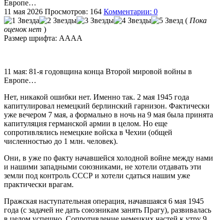
Европе…
11 мая 2026
Просмотров: 164
Комментарии: 0
(
Пока
оценок нет
)
Размер шрифта:
A
A
A
A
11 мая: 81-я годовщина конца Второй мировой войны в
Европе…
Нет, никакой ошибки нет. Именно так. 2 мая 1945 года
капитулировал немецкий берлинский гарнизон. Фактически
уже вечером 7 мая, а формально в ночь на 9 мая была принята
капитуляция германской армии в целом. Но еще
сопротивлялись немецкие войска в Чехии (общей
численностью до 1 млн. человек).
Они, в уже по факту начавшейся холодной войне между нами
и нашими западными союзниками, не хотели отдавать эти
земли под контроль СССР и хотели сдаться нашим уже
практически врагам.
Пражская наступательная операция, начавшаяся 6 мая 1945
года (с задачей не дать союзникам занять Прагу), развивалась
в целом успешно. Сопротивление немецких частей к утру 9