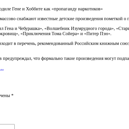
одиле Гене и Хоббите как «пропаганду наркотиков»
ассово снабжают известные детские произведения пометкой о п
л Гена и Чебурашка», «Волшебник Изумрудного города», «Стари
сокровищ», «Приключения Тома Сойера» и «Питер Пэн».
 входит в перечень, рекомендованный Российским книжным союз
 предупреждал, что формально такие произведения могут подпад
е…
ечены
*