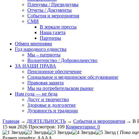
Пленумы / Президиумы
Отчеты / Документы
События и мероприятия
СМИ
В зеркале прессы
Наша газета
Партнеры
Обмен мнениями
Год народного единства
Мы – патриоты
Волонтерство / Добровольчество
ЗА НАШИ ПРАВА
Пенсионное обеспечение
Социальное и медицинское обслуживание
Правовая защита
Мы на потребительском рынке
Нам года — не беда
Досуг и творчество
Здоровье и долголетие
Духовность и традиции
Главная
→
ДЕЯТЕЛЬНОСТЬ
→
События и мероприятия
→ В Р
15 мая 2026
Просмотров: 109
Комментарии: 0
(
Пока оце
Размер шрифта:
A
A
A
A