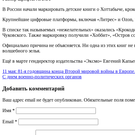
В России начали маркировать детские книги о Хоттабыче, крок
Крупнейшие цифровые платформы, включая «Литрес» и Ozon, м
В списке так называемых «нежелательных» оказались «Крокоди
Чуковского. Также маркировку получили «Хоббит», «Остров 
Официально причина не объясняется. Ни одна из этих книг не
волшебного зелья.
Ещё в марте гендиректор издательства «Эксмо» Евгений Капьев
11 мая: 81-я годовщина конца Второй мировой войны в Европ
С днем военно-политических органов
Добавить комментарий
Ваш адрес email не будет опубликован.
Обязательные поля пом
Имя
*
Email
*