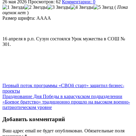
26 мая 2026
Просмотров: 62
Комментарии: 0
(
Пока
оценок нет
)
Размер шрифта:
A
A
A
A
16 апреля в р.п. Сузун состоялся Урок мужества в СОШ №
301.
Первый поток программы «СВОй старт» защитил бизнес-
проекты
Празднование Дня Победы в карасукском подразделении
«Боевое братство» традиционно прошло на высоком военно-
патриотическом уровне
Добавить комментарий
Ваш адрес email не будет опубликован.
Обязательные поля