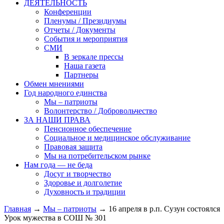
ДЕЯТЕЛЬНОСТЬ
Конференции
Пленумы / Президиумы
Отчеты / Документы
События и мероприятия
СМИ
В зеркале прессы
Наша газета
Партнеры
Обмен мнениями
Год народного единства
Мы – патриоты
Волонтерство / Добровольчество
ЗА НАШИ ПРАВА
Пенсионное обеспечение
Социальное и медицинское обслуживание
Правовая защита
Мы на потребительском рынке
Нам года — не беда
Досуг и творчество
Здоровье и долголетие
Духовность и традиции
Главная
→
Мы – патриоты
→ 16 апреля в р.п. Сузун состоялся
Урок мужества в СОШ № 301