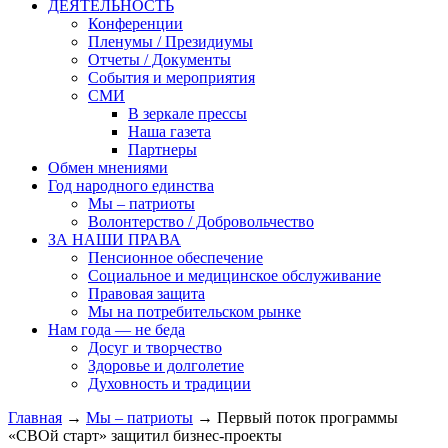
ДЕЯТЕЛЬНОСТЬ
Конференции
Пленумы / Президиумы
Отчеты / Документы
События и мероприятия
СМИ
В зеркале прессы
Наша газета
Партнеры
Обмен мнениями
Год народного единства
Мы – патриоты
Волонтерство / Добровольчество
ЗА НАШИ ПРАВА
Пенсионное обеспечение
Социальное и медицинское обслуживание
Правовая защита
Мы на потребительском рынке
Нам года — не беда
Досуг и творчество
Здоровье и долголетие
Духовность и традиции
Главная
→
Мы – патриоты
→ Первый поток программы
«СВОй старт» защитил бизнес-проекты