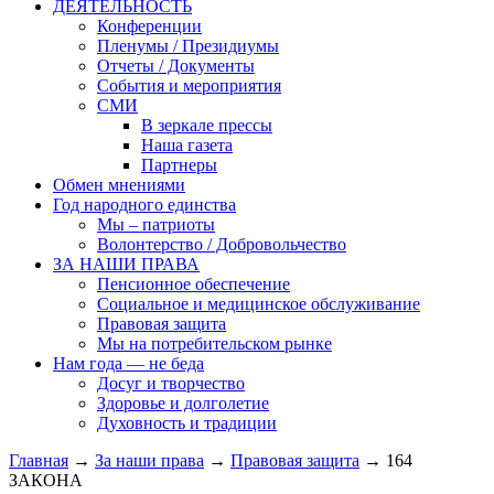
ДЕЯТЕЛЬНОСТЬ
Конференции
Пленумы / Президиумы
Отчеты / Документы
События и мероприятия
СМИ
В зеркале прессы
Наша газета
Партнеры
Обмен мнениями
Год народного единства
Мы – патриоты
Волонтерство / Добровольчество
ЗА НАШИ ПРАВА
Пенсионное обеспечение
Социальное и медицинское обслуживание
Правовая защита
Мы на потребительском рынке
Нам года — не беда
Досуг и творчество
Здоровье и долголетие
Духовность и традиции
Главная
→
За наши права
→
Правовая защита
→ 164
ЗАКОНА