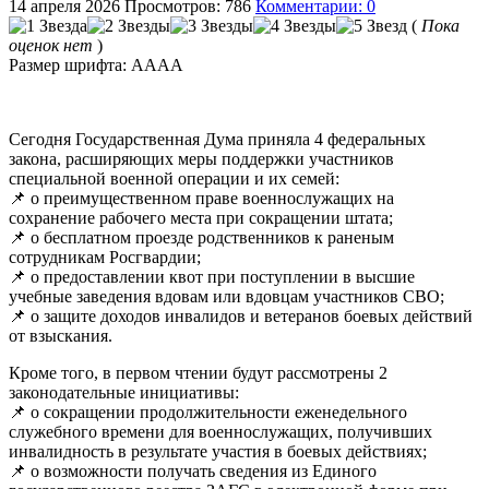
14 апреля 2026
Просмотров: 786
Комментарии: 0
(
Пока
оценок нет
)
Размер шрифта:
A
A
A
A
Сегодня Государственная Дума приняла 4 федеральных
закона, расширяющих меры поддержки участников
специальной военной операции и их семей:
📌 о преимущественном праве военнослужащих на
сохранение рабочего места при сокращении штата;
📌 о бесплатном проезде родственников к раненым
сотрудникам Росгвардии;
📌 о предоставлении квот при поступлении в высшие
учебные заведения вдовам или вдовцам участников СВО;
📌 о защите доходов инвалидов и ветеранов боевых действий
от взыскания.
Кроме того, в первом чтении будут рассмотрены 2
законодательные инициативы:
📌 о сокращении продолжительности еженедельного
служебного времени для военнослужащих, получивших
инвалидность в результате участия в боевых действиях;
📌 о возможности получать сведения из Единого