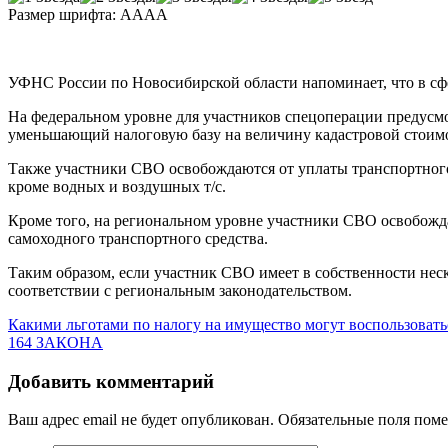
Размер шрифта:
A
A
A
A
УФНС России по Новосибирской области напоминает, что в сф
На федеральном уровне для участников спецоперации предусмот
уменьшающий налоговую базу на величину кадастровой стоимос
Также участники СВО освобождаются от уплаты транспортного 
кроме водных и воздушных т/с.
Кроме того, на региональном уровне участники СВО освобожда
самоходного транспортного средства.
Таким образом, если участник СВО имеет в собственности неско
соответствии с региональным законодательством.
Какими льготами по налогу на имущество могут воспользоват
164 ЗАКОНА
Добавить комментарий
Ваш адрес email не будет опубликован.
Обязательные поля пом