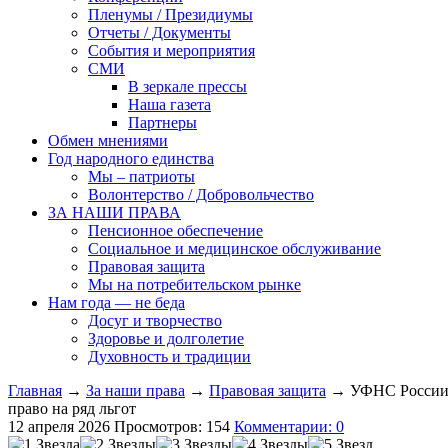
Пленумы / Президиумы
Отчеты / Документы
События и мероприятия
СМИ
В зеркале прессы
Наша газета
Партнеры
Обмен мнениями
Год народного единства
Мы – патриоты
Волонтерство / Добровольчество
ЗА НАШИ ПРАВА
Пенсионное обеспечение
Социальное и медицинское обслуживание
Правовая защита
Мы на потребительском рынке
Нам года — не беда
Досуг и творчество
Здоровье и долголетие
Духовность и традиции
Главная
→
За наши права
→
Правовая защита
→ УФНС России п
право на ряд льгот
12 апреля 2026
Просмотров: 154
Комментарии: 0