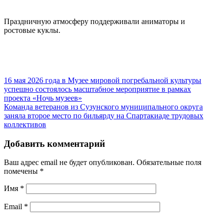
Праздничную атмосферу поддерживали аниматоры и
ростовые куклы.
16 мая 2026 года в Музее мировой погребальной культуры
успешно состоялось масштабное мероприятие в рамках
проекта «Ночь музеев»
Команда ветеранов из Сузунского муниципального округа
заняла второе место по бильярду на Спартакиаде трудовых
коллективов
Добавить комментарий
Ваш адрес email не будет опубликован.
Обязательные поля
помечены
*
Имя
*
Email
*