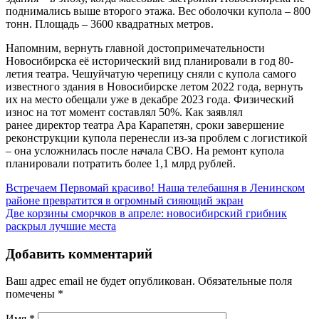
поднимались выше второго этажа. Вес оболочки купола – 800
тонн. Площадь – 3600 квадратных метров.
Напомним, вернуть главной достопримечательности
Новосибирска её исторический вид планировали в год 80-
летия театра. Чешуйчатую черепицу сняли с купола самого
известного здания в Новосибирске летом 2022 года, вернуть
их на место обещали уже в декабре 2023 года. Физический
износ на тот момент составлял 50%. Как заявлял
ранее директор театра Ара Карапетян, сроки завершение
реконструкции купола перенесли из-за проблем с логистикой
– она усложнилась после начала СВО. На ремонт купола
планировали потратить более 1,1 млрд рублей.
Встречаем Первомай красиво! Наша телебашня в Ленинском
районе превратится в огромный сияющий экран
Две корзины сморчков в апреле: новосибирский грибник
раскрыл лучшие места
Добавить комментарий
Ваш адрес email не будет опубликован.
Обязательные поля
помечены
*
Имя
*