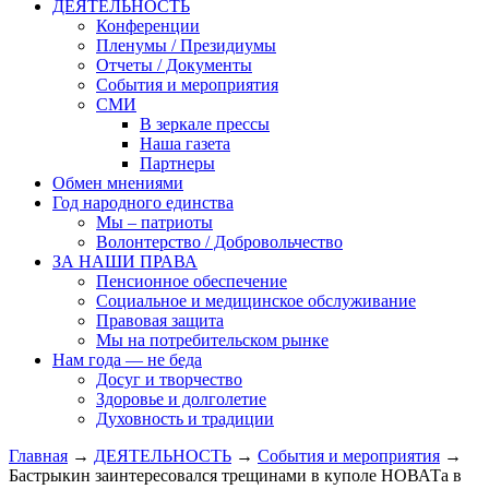
ДЕЯТЕЛЬНОСТЬ
Конференции
Пленумы / Президиумы
Отчеты / Документы
События и мероприятия
СМИ
В зеркале прессы
Наша газета
Партнеры
Обмен мнениями
Год народного единства
Мы – патриоты
Волонтерство / Добровольчество
ЗА НАШИ ПРАВА
Пенсионное обеспечение
Социальное и медицинское обслуживание
Правовая защита
Мы на потребительском рынке
Нам года — не беда
Досуг и творчество
Здоровье и долголетие
Духовность и традиции
Главная
→
ДЕЯТЕЛЬНОСТЬ
→
События и мероприятия
→
Бастрыкин заинтересовался трещинами в куполе НОВАТа в