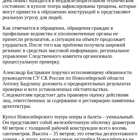
день объект находится в неудовлетворительном техническом
состоянии: в куполе театра зафиксированы трещины, которые
могут привести к обрушению конструкций и представляют
реальную угрозу для людей.
Как отмечается в обращении, обращения граждан в
профильные ведомства и уполномоченные органы не
принесли результатов, а ситуация на объекте продолжает
ухудшаться. После того как проблема получила широкий
резонанс в средствах массовой информации, региональное
управление Следственного комитета организовало
процессуальную проверку.
Александр Бастрыкин поручил исполняющему обязанности
руководителя СУ СК России по Новосибирской области
Антону Бадулину доложить о предварительных результатах
проверки и всех установленных обстоятельствах.
Следователям предстоит дать правовую оценку действиям
лиц, ответственных за содержание и реставрацию памятника
архитектуры.
Купол Новосибирского театра оперы и балета – уникальный.
Он представляет собой железобетонную оболочку диаметром
60 метров с толщиной рабочей конструкции всего восемь
сантиметров. Высота – 35 метров; это отметка десятиэтажного
здания – в эпоху, когда массовые застройки Новосибирска не