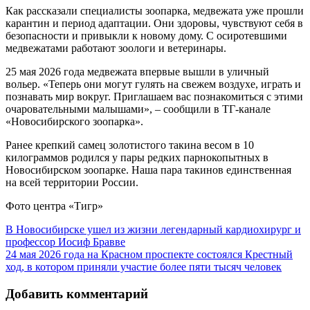
Как рассказали специалисты зоопарка, медвежата уже прошли
карантин и период адаптации. Они здоровы, чувствуют себя в
безопасности и привыкли к новому дому. С осиротевшими
медвежатами работают зоологи и ветеринары.
25 мая 2026 года медвежата впервые вышли в уличный
вольер. «Теперь они могут гулять на свежем воздухе, играть и
познавать мир вокруг. Приглашаем вас познакомиться с этими
очаровательными малышами», – сообщили в ТГ-канале
«Новосибирского зоопарка».
Ранее крепкий самец золотистого такина весом в 10
килограммов родился у пары редких парнокопытных в
Новосибирском зоопарке. Наша пара такинов единственная
на всей территории России.
Фото центра «Тигр»
В Новосибирске ушел из жизни легендарный кардиохирург и
профессор Иосиф Бравве
24 мая 2026 года на Красном проспекте состоялся Крестный
ход, в котором приняли участие более пяти тысяч человек
Добавить комментарий