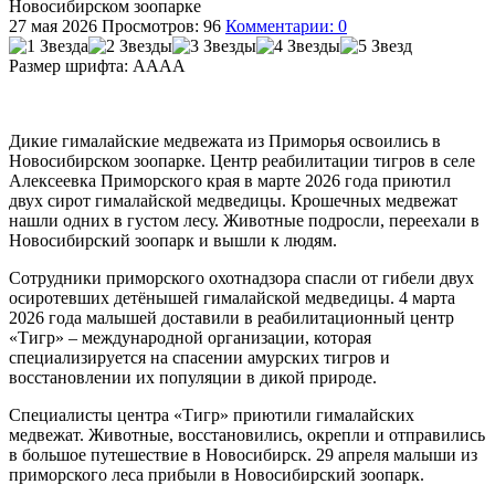
Новосибирском зоопарке
27 мая 2026
Просмотров: 96
Комментарии: 0
Размер шрифта:
A
A
A
A
Дикие гималайские медвежата из Приморья освоились в
Новосибирском зоопарке. Центр реабилитации тигров в селе
Алексеевка Приморского края в марте 2026 года приютил
двух сирот гималайской медведицы. Крошечных медвежат
нашли одних в густом лесу. Животные подросли, переехали в
Новосибирский зоопарк и вышли к людям.
Сотрудники приморского охотнадзора спасли от гибели двух
осиротевших детёнышей гималайской медведицы. 4 марта
2026 года малышей доставили в реабилитационный центр
«Тигр» – международной организации, которая
специализируется на спасении амурских тигров и
восстановлении их популяции в дикой природе.
Специалисты центра «Тигр» приютили гималайских
медвежат. Животные, восстановились, окрепли и отправились
в большое путешествие в Новосибирск. 29 апреля малыши из
приморского леса прибыли в Новосибирский зоопарк.