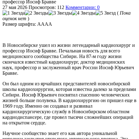
профессор Иосиф Бравве
27 мая 2026
Просмотров: 112
Комментарии: 0
(
Пока
оценок нет
)
Размер шрифта:
A
A
A
A
В Новосибирске ушел из жизни легендарный кардиохирург и
профессор Иосиф Бравве. Печальная новость для всего
медицинского сообщества Сибири. На 87-м году жизни
скончался известный кардиохирург, доктор медицинских
наук, профессор и заслуженный врач России Иосиф Юрьевич
Бравве.
Он был одним из ярчайших представителей новосибирской
школы кардиохирургии, которая известна далеко за пределами
Сибири. Иосиф Юрьевич посвятил спасению человеческих
жизней больше полувека. В кардиохирургию он пришел еще в
1969 году. Именно он создавал и развивал
кардиохирургическую службу в Новосибирском областном
кардиодиспансере, где провел тысячи сложнейших операций
на открытом сердце.
Научное сообщество знает его как автора уникальной
методики закрытия открытого артериального протока. Эта