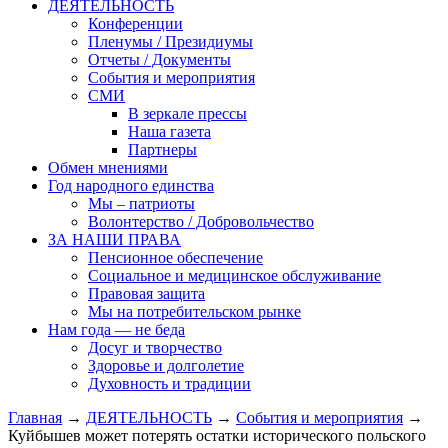
ДЕЯТЕЛЬНОСТЬ
Конференции
Пленумы / Президиумы
Отчеты / Документы
События и мероприятия
СМИ
В зеркале прессы
Наша газета
Партнеры
Обмен мнениями
Год народного единства
Мы – патриоты
Волонтерство / Добровольчество
ЗА НАШИ ПРАВА
Пенсионное обеспечение
Социальное и медицинское обслуживание
Правовая защита
Мы на потребительском рынке
Нам года — не беда
Досуг и творчество
Здоровье и долголетие
Духовность и традиции
Главная
→
ДЕЯТЕЛЬНОСТЬ
→
События и мероприятия
→
Куйбышев может потерять остатки исторического польского