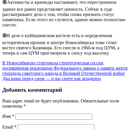
🟢Активисты и краеведы настаивают, что перестроенное
здание все равно представляет ценность. Сейчас в суде
рассматривают дело о том, чтобы снова признать статус
памятника. Если этого не случится, здание можно полностью
снести.
🟢В деле о куйбышевском костеле есть и определенная
историческая ирония: в центре Новосибирска тоже стоял
костел святого Казимира. Его снесли в 1960-м под ЦУМ, а
теперь и сам ЦУМ приговорили к сносу под высотку.
В Новосибирске стартовала стратегическая сессия,
посвящённая реализации Федерального закона о памяти жертв
геноцида советского народа в Великой Отечественной войне
Два киви перед сном — и вы спите как младенец
Добавить комментарий
Ваш адрес email не будет опубликован.
Обязательные поля
помечены
*
Имя
*
Email
*