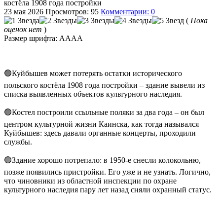
костёла 1908 года постройки
23 мая 2026
Просмотров: 95
Комментарии: 0
(
Пока
оценок нет
)
Размер шрифта:
A
A
A
A
🟢Куйбышев может потерять остатки исторического
польского костёла 1908 года постройки – здание вывели из
списка выявленных объектов культурного наследия.
🟢Костел построили ссыльные поляки за два года – он был
центром культурной жизни Каинска, как тогда назывался
Куйбышев: здесь давали органные концерты, проходили
службы.
🟢Здание хорошо потрепало: в 1950-е снесли колокольню,
позже появились пристройки. Его уже и не узнать. Логично,
что чиновники из областной инспекции по охране
культурного наследия пару лет назад сняли охранный статус.